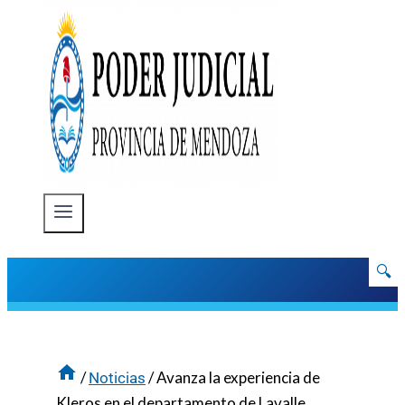
🔍
/
/
Avanza la experiencia de
Noticias
Kleros en el departamento de Lavalle