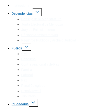
Institucional
Dependencias
Consejo de la Magistratura
Junta Electoral de Mendoza
Jury de Enjuiciamiento
Oficinas Administrativas
Registros Públicos y Archivo Judicial
Fueros
Civil
Concursal
Contravencional y de Paz
Familia
Laboral
Paz
Penal Colegiado
Penal Juvenil
Tributario
Ciudadanía