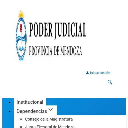
👤 Iniciar sesión
🔍
Institucional
Dependencias
Consejo de la Magistratura
Junta Electoral de Mendoza