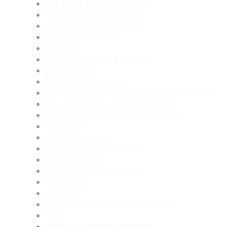
160 · Centro de Atención Judicial
Autorización de Viaje a Menores
Certificado de Única Propiedad
Concurso Ingreso 2023
Concursos
Consulta de Secuestros Judiciales
Defensoría Civil
Denuncias Penales online
Dirección de Derechos Humanos y Acceso a la Justicia
Dirección de la Mujer, Género y Diversidad
Doctrina, normas, jurisprudencia y convenios
Guía Judicial
Juicios por Jurados
Legalizaciones y Certificaciones
Mediación Familiar
Medidas de Protección Familiar
Móvil Judicial
Novedades
Oficina de Pequeñas Causas y Consumo
Prensa
Registro de Deudores Alimentarios