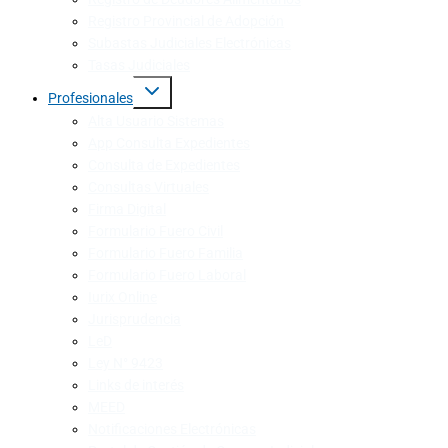
Registro Provincial de Adopción
Subastas Judiciales Electrónicas
Tasas Judiciales
Profesionales
Alta Usuario Sistemas
App Consulta Expedientes
Consulta de Expedientes
Consultas Virtuales
Firma Digital
Formulario Fuero Civil
Formulario Fuero Familia
Formulario Fuero Laboral
Iurix Online
Jurisprudencia
LeD
Ley N° 9423
Links de interés
MEED
Notificaciones Electrónicas