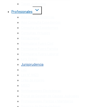
Tasas Judiciales
Profesionales
Alta Usuario Sistemas
App Consulta Expedientes
Consulta de Expedientes
Consultas Virtuales
Firma Digital
Formulario Fuero Civil
Formulario Fuero Familia
Formulario Fuero Laboral
Iurix Online
Jurisprudencia
LeD
Ley N° 9423
Links de interés
MEED
Notificaciones Electrónicas
Portal de Gestión de Causas Judiciales
Profesionales, Peritos y Martilleros
Registro de Recaudadores