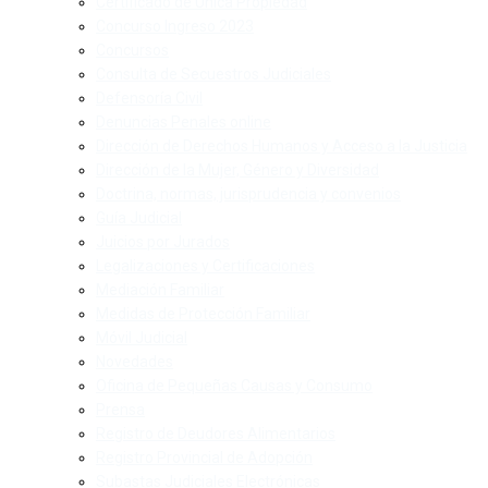
Certificado de Única Propiedad
Concurso Ingreso 2023
Concursos
Consulta de Secuestros Judiciales
Defensoría Civil
Denuncias Penales online
Dirección de Derechos Humanos y Acceso a la Justicia
Dirección de la Mujer, Género y Diversidad
Doctrina, normas, jurisprudencia y convenios
Guía Judicial
Juicios por Jurados
Legalizaciones y Certificaciones
Mediación Familiar
Medidas de Protección Familiar
Móvil Judicial
Novedades
Oficina de Pequeñas Causas y Consumo
Prensa
Registro de Deudores Alimentarios
Registro Provincial de Adopción
Subastas Judiciales Electrónicas