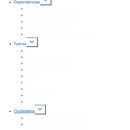
Dependencias
Consejo de la Magistratura
Junta Electoral de Mendoza
Jury de Enjuiciamiento
Oficinas Administrativas
Registros Públicos y Archivo Judicial
Fueros
Civil
Concursal
Contravencional y de Paz
Familia
Laboral
Paz
Penal Colegiado
Penal Juvenil
Tributario
Ciudadanía
160 · Centro de Atención Judicial
Autorización de Viaje a Menores