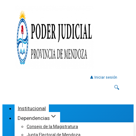
👤 Iniciar sesión
🔍
Institucional
Dependencias
Consejo de la Magistratura
Junta Electoral de Mendoza