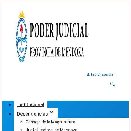
👤 Iniciar sesión
🔍
Institucional
Dependencias
Consejo de la Magistratura
Junta Electoral de Mendoza