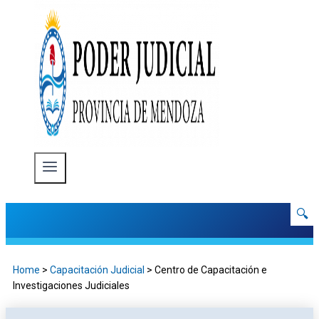
🔍
Home
>
Capacitación Judicial
> Centro de Capacitación e
Investigaciones Judiciales