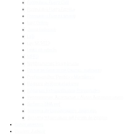
Formulario Fuero Civil
Formulario Fuero Familia
Formulario Fuero Laboral
Iurix Online
Jurisprudencia
LeD
Ley N° 9423
Links de interés
MEED
Notificaciones Electrónicas
Portal de Gestión de Causas Judiciales
Profesionales, Peritos y Martilleros
Registro de Recaudadores
Recursos Extraordinarios Provinciales
Resoluciones, Acordadas y Autos Administrativos
Sistema BNA net
Sistema de Liquidaciones Judiciales
Sistema Informático del Fondo de Peritos
Datos abiertos
Usuario Judicial