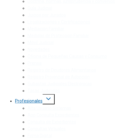
Doctrina, normas, jurisprudencia y convenios
Guía Judicial
Juicios por Jurados
Legalizaciones y Certificaciones
Mediación Familiar
Medidas de Protección Familiar
Móvil Judicial
Novedades
Oficina de Pequeñas Causas y Consumo
Prensa
Registro de Deudores Alimentarios
Registro Provincial de Adopción
Subastas Judiciales Electrónicas
Tasas Judiciales
Profesionales
Alta Usuario Sistemas
App Consulta Expedientes
Consulta de Expedientes
Consultas Virtuales
Firma Digital