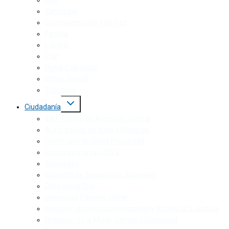
Civil
Concursal
Contravencional y de Paz
Familia
Laboral
Paz
Penal Colegiado
Penal Juvenil
Tributario
Ciudadanía
160 · Centro de Atención Judicial
Autorización de Viaje a Menores
Certificado de Única Propiedad
Concurso Ingreso 2023
Concursos
Consulta de Secuestros Judiciales
Defensoría Civil
Denuncias Penales online
Dirección de Derechos Humanos y Acceso a la Justicia
Dirección de la Mujer, Género y Diversidad