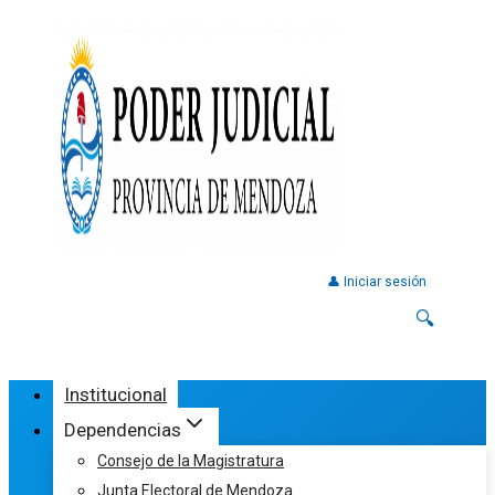
👤 Iniciar sesión
🔍
Institucional
Dependencias
Consejo de la Magistratura
Junta Electoral de Mendoza