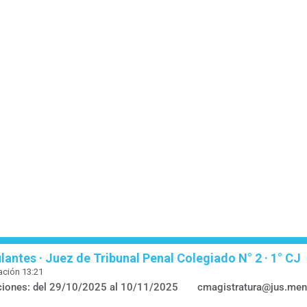
antes · Juez de Tribunal Penal Colegiado N° 2 · 1° CJ
ación
13:21
pciones: del 29/10/2025 al 10/11/2025
cmagistratura@jus.men