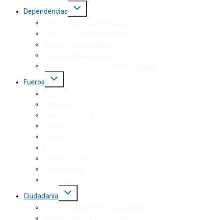
Dependencias
Consejo de la Magistratura
Junta Electoral de Mendoza
Jury de Enjuiciamiento
Oficinas Administrativas
Registros Públicos y Archivo Judicial
Fueros
Civil
Concursal
Contravencional y de Paz
Familia
Laboral
Paz
Penal Colegiado
Penal Juvenil
Tributario
Ciudadanía
160 · Centro de Atención Judicial
Autorización de Viaje a Menores