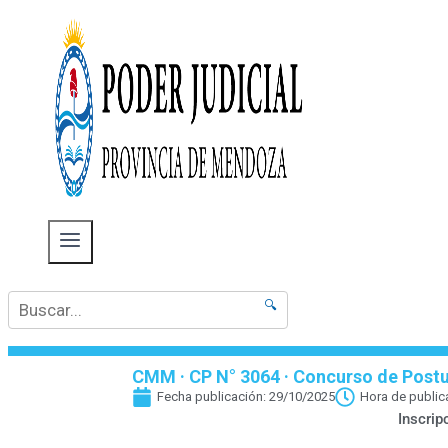
🔍
CMM · CP N° 3064 · Concurso de Postul
Fecha publicación:
29/10/2025
Hora de public
Inscri