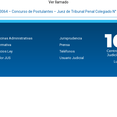
Ver llamado
064 – Concurso de Postulantes – Juez de Tribunal Penal Colegiado N° 
icinas Administrativas
Jurisprudencia
rmativa
Prensa
icios Ley
Teléfonos
lor JUS
Usuario Judicial
Lu