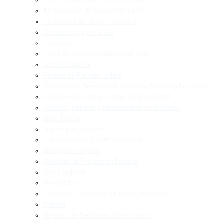
160 · Centro de Atención Judicial
Autorización de Viaje a Menores
Certificado de Única Propiedad
Concurso Ingreso 2023
Concursos
Consulta de Secuestros Judiciales
Defensoría Civil
Denuncias Penales online
Dirección de Derechos Humanos y Acceso a la Justicia
Dirección de la Mujer, Género y Diversidad
Doctrina, normas, jurisprudencia y convenios
Guía Judicial
Juicios por Jurados
Legalizaciones y Certificaciones
Mediación Familiar
Medidas de Protección Familiar
Móvil Judicial
Novedades
Oficina de Pequeñas Causas y Consumo
Prensa
Registro de Deudores Alimentarios