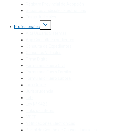
Registro Provincial de Adopción
Subastas Judiciales Electrónicas
Tasas Judiciales
Profesionales
Alta Usuario Sistemas
App Consulta Expedientes
Consulta de Expedientes
Consultas Virtuales
Firma Digital
Formulario Fuero Civil
Formulario Fuero Familia
Formulario Fuero Laboral
Iurix Online
Jurisprudencia
LeD
Ley N° 9423
Links de interés
MEED
Notificaciones Electrónicas
Portal de Gestión de Causas Judiciales