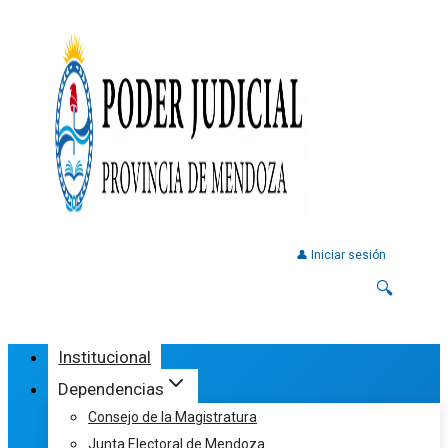
👤 Iniciar sesión
🔍
Institucional
Dependencias
Consejo de la Magistratura
Junta Electoral de Mendoza