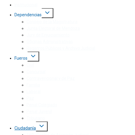
Institucional
Dependencias
Consejo de la Magistratura
Junta Electoral de Mendoza
Jury de Enjuiciamiento
Oficinas Administrativas
Registros Públicos y Archivo Judicial
Fueros
Civil
Concursal
Contravencional y de Paz
Familia
Laboral
Paz
Penal Colegiado
Penal Juvenil
Tributario
Ciudadanía