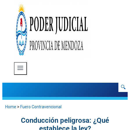
🔍
Home
>
Fuero Contravencional
Conducción peligrosa: ¿Qué
establece la ley?