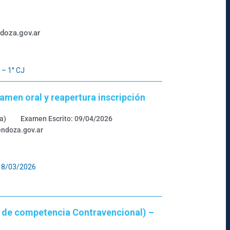
doza.gov.ar
 – 1° CJ
men oral y reapertura inscripción
a)
Examen Escrito: 09/04/2026
endoza.gov.ar
 18/03/2026
n de competencia Contravencional) –