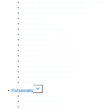
Dirección de Derechos Humanos y Acceso a la Justicia
Dirección de la Mujer, Género y Diversidad
Doctrina, normas, jurisprudencia y convenios
Guía Judicial
Juicios por Jurados
Legalizaciones y Certificaciones
Mediación Familiar
Medidas de Protección Familiar
Móvil Judicial
Novedades
Oficina de Pequeñas Causas y Consumo
Prensa
Registro de Deudores Alimentarios
Registro Provincial de Adopción
Subastas Judiciales Electrónicas
Tasas Judiciales
Profesionales
Alta Usuario Sistemas
App Consulta Expedientes
Consulta de Expedientes