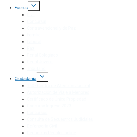
Fueros
Civil
Concursal
Contravencional y de Paz
Familia
Laboral
Paz
Penal Colegiado
Penal Juvenil
Tributario
Ciudadanía
160 · Centro de Atención Judicial
Autorización de Viaje a Menores
Certificado de Única Propiedad
Concurso Ingreso 2023
Concursos
Consulta de Secuestros Judiciales
Defensoría Civil
Denuncias Penales online