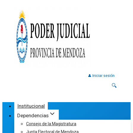
👤 Iniciar sesión
🔍
Institucional
Dependencias
Consejo de la Magistratura
Junta Electoral de Mendoza