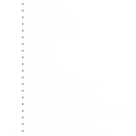
Consultas Virtuales
Firma Digital
Formulario Fuero Civil
Formulario Fuero Familia
Formulario Fuero Laboral
Iurix Online
Jurisprudencia
LeD
Ley N° 9423
Links de interés
MEED
Notificaciones Electrónicas
Portal de Gestión de Causas Judiciales
Profesionales, Peritos y Martilleros
Registro de Recaudadores
Recursos Extraordinarios Provinciales
Resoluciones, Acordadas y Autos Administrativos
Sistema BNA net
Sistema de Liquidaciones Judiciales
Sistema Informático del Fondo de Peritos