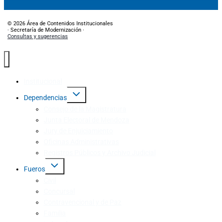
© 2026 Área de Contenidos Institucionales
· Secretaría de Modernización ·
Consultas y sugerencias
Institucional
Dependencias
Consejo de la Magistratura
Junta Electoral de Mendoza
Jury de Enjuiciamiento
Oficinas Administrativas
Registros Públicos y Archivo Judicial
Fueros
Civil
Concursal
Contravencional y de Paz
Familia