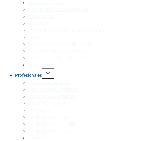
Mediación Familiar
Medidas de Protección Familiar
Móvil Judicial
Novedades
Oficina de Pequeñas Causas y Consumo
Prensa
Registro de Deudores Alimentarios
Registro Provincial de Adopción
Subastas Judiciales Electrónicas
Tasas Judiciales
Profesionales
Alta Usuario Sistemas
App Consulta Expedientes
Consulta de Expedientes
Consultas Virtuales
Firma Digital
Formulario Fuero Civil
Formulario Fuero Familia
Formulario Fuero Laboral
Iurix Online