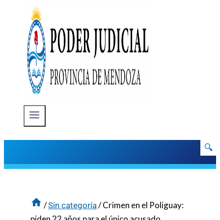
🔍
/
/
Crimen en el Poliguay:
Sin categoría
piden 22 años para el único acusado