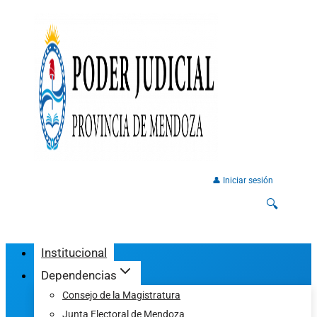
👤 Iniciar sesión
🔍
Institucional
Dependencias
Consejo de la Magistratura
Junta Electoral de Mendoza