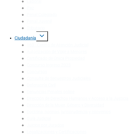
Laboral
Paz
Penal Colegiado
Penal Juvenil
Tributario
Ciudadanía
160 · Centro de Atención Judicial
Autorización de Viaje a Menores
Certificado de Única Propiedad
Concurso Ingreso 2023
Concursos
Consulta de Secuestros Judiciales
Defensoría Civil
Denuncias Penales online
Dirección de Derechos Humanos y Acceso a la Justicia
Dirección de la Mujer, Género y Diversidad
Doctrina, normas, jurisprudencia y convenios
Guía Judicial
Juicios por Jurados
Legalizaciones y Certificaciones