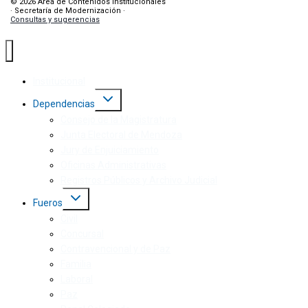
© 2026 Área de Contenidos Institucionales
· Secretaría de Modernización ·
Consultas y sugerencias
Institucional
Dependencias
Consejo de la Magistratura
Junta Electoral de Mendoza
Jury de Enjuiciamiento
Oficinas Administrativas
Registros Públicos y Archivo Judicial
Fueros
Civil
Concursal
Contravencional y de Paz
Familia
Laboral
Paz