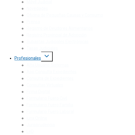
Móvil Judicial
Novedades
Oficina de Pequeñas Causas y Consumo
Prensa
Registro de Deudores Alimentarios
Registro Provincial de Adopción
Subastas Judiciales Electrónicas
Tasas Judiciales
Profesionales
Alta Usuario Sistemas
App Consulta Expedientes
Consulta de Expedientes
Consultas Virtuales
Firma Digital
Formulario Fuero Civil
Formulario Fuero Familia
Formulario Fuero Laboral
Iurix Online
Jurisprudencia
LeD