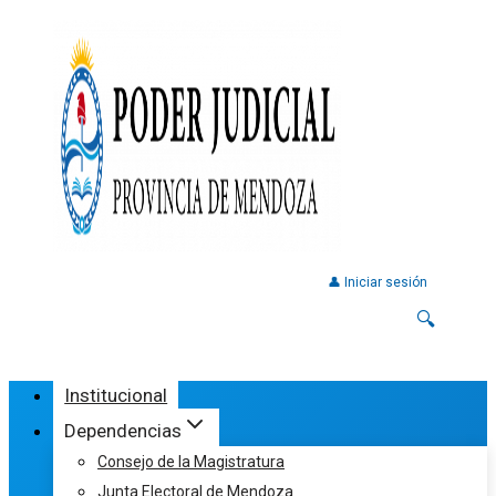
👤 Iniciar sesión
🔍
Institucional
Dependencias
Consejo de la Magistratura
Junta Electoral de Mendoza