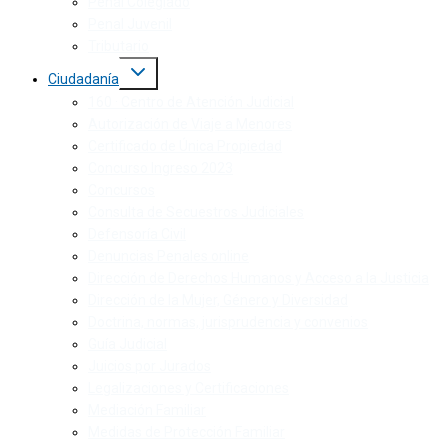
Penal Colegiado
Penal Juvenil
Tributario
Ciudadanía
160 · Centro de Atención Judicial
Autorización de Viaje a Menores
Certificado de Única Propiedad
Concurso Ingreso 2023
Concursos
Consulta de Secuestros Judiciales
Defensoría Civil
Denuncias Penales online
Dirección de Derechos Humanos y Acceso a la Justicia
Dirección de la Mujer, Género y Diversidad
Doctrina, normas, jurisprudencia y convenios
Guía Judicial
Juicios por Jurados
Legalizaciones y Certificaciones
Mediación Familiar
Medidas de Protección Familiar