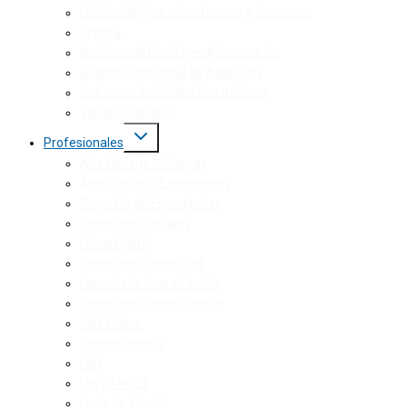
Oficina de Pequeñas Causas y Consumo
Prensa
Registro de Deudores Alimentarios
Registro Provincial de Adopción
Subastas Judiciales Electrónicas
Tasas Judiciales
Profesionales
Alta Usuario Sistemas
App Consulta Expedientes
Consulta de Expedientes
Consultas Virtuales
Firma Digital
Formulario Fuero Civil
Formulario Fuero Familia
Formulario Fuero Laboral
Iurix Online
Jurisprudencia
LeD
Ley N° 9423
Links de interés