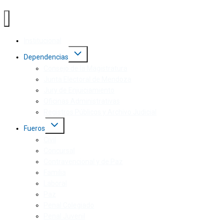
Institucional
Dependencias
Consejo de la Magistratura
Junta Electoral de Mendoza
Jury de Enjuiciamiento
Oficinas Administrativas
Registros Públicos y Archivo Judicial
Fueros
Civil
Concursal
Contravencional y de Paz
Familia
Laboral
Paz
Penal Colegiado
Penal Juvenil