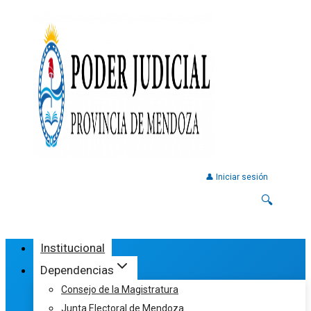
👤 Iniciar sesión
🔍
Institucional
Dependencias
Consejo de la Magistratura
Junta Electoral de Mendoza