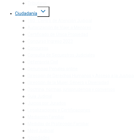
Tributario
Ciudadanía
160 · Centro de Atención Judicial
Autorización de Viaje a Menores
Certificado de Única Propiedad
Concurso Ingreso 2023
Concursos
Consulta de Secuestros Judiciales
Defensoría Civil
Denuncias Penales online
Dirección de Derechos Humanos y Acceso a la Justicia
Dirección de la Mujer, Género y Diversidad
Doctrina, normas, jurisprudencia y convenios
Guía Judicial
Juicios por Jurados
Legalizaciones y Certificaciones
Mediación Familiar
Medidas de Protección Familiar
Móvil Judicial
Novedades