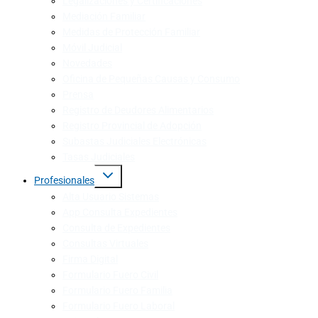
Legalizaciones y Certificaciones
Mediación Familiar
Medidas de Protección Familiar
Móvil Judicial
Novedades
Oficina de Pequeñas Causas y Consumo
Prensa
Registro de Deudores Alimentarios
Registro Provincial de Adopción
Subastas Judiciales Electrónicas
Tasas Judiciales
Profesionales
Alta Usuario Sistemas
App Consulta Expedientes
Consulta de Expedientes
Consultas Virtuales
Firma Digital
Formulario Fuero Civil
Formulario Fuero Familia
Formulario Fuero Laboral