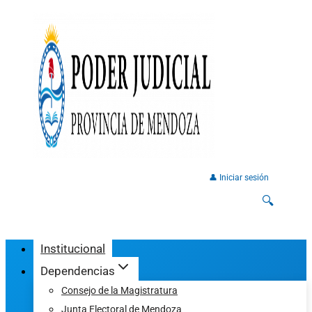
👤 Iniciar sesión
🔍
Institucional
Dependencias
Consejo de la Magistratura
Junta Electoral de Mendoza