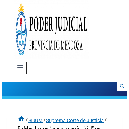
🔍
/
/
/
SIJUM
Suprema Corte de Justicia
En Mendoza el “nuevo cuyo judicial” se