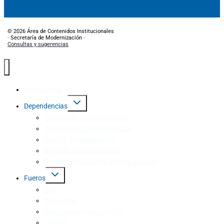
© 2026 Área de Contenidos Institucionales
· Secretaría de Modernización ·
Consultas y sugerencias
Institucional
Dependencias
Consejo de la Magistratura
Junta Electoral de Mendoza
Jury de Enjuiciamiento
Oficinas Administrativas
Registros Públicos y Archivo Judicial
Fueros
Civil
Concursal
Contravencional y de Paz
Familia