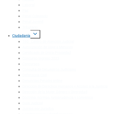
Laboral
Paz
Penal Colegiado
Penal Juvenil
Tributario
Ciudadanía
160 · Centro de Atención Judicial
Autorización de Viaje a Menores
Certificado de Única Propiedad
Concurso Ingreso 2023
Concursos
Consulta de Secuestros Judiciales
Defensoría Civil
Denuncias Penales online
Dirección de Derechos Humanos y Acceso a la Justicia
Dirección de la Mujer, Género y Diversidad
Doctrina, normas, jurisprudencia y convenios
Guía Judicial
Juicios por Jurados