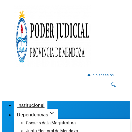
👤 Iniciar sesión
🔍
Institucional
Dependencias
Consejo de la Magistratura
Junta Electoral de Mendoza