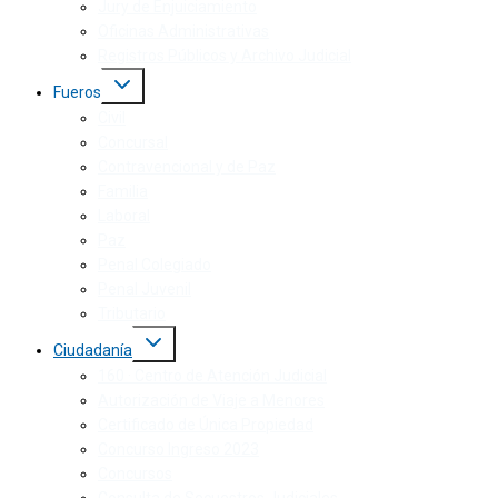
Jury de Enjuiciamiento
Oficinas Administrativas
Registros Públicos y Archivo Judicial
Fueros
Civil
Concursal
Contravencional y de Paz
Familia
Laboral
Paz
Penal Colegiado
Penal Juvenil
Tributario
Ciudadanía
160 · Centro de Atención Judicial
Autorización de Viaje a Menores
Certificado de Única Propiedad
Concurso Ingreso 2023
Concursos