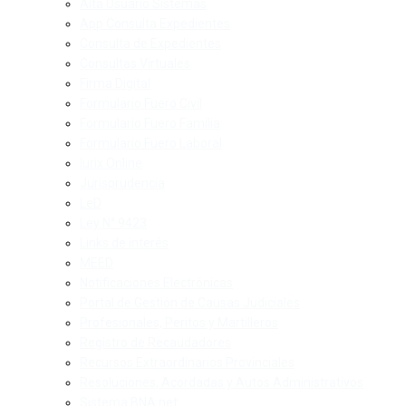
Alta Usuario Sistemas
App Consulta Expedientes
Consulta de Expedientes
Consultas Virtuales
Firma Digital
Formulario Fuero Civil
Formulario Fuero Familia
Formulario Fuero Laboral
Iurix Online
Jurisprudencia
LeD
Ley N° 9423
Links de interés
MEED
Notificaciones Electrónicas
Portal de Gestión de Causas Judiciales
Profesionales, Peritos y Martilleros
Registro de Recaudadores
Recursos Extraordinarios Provinciales
Resoluciones, Acordadas y Autos Administrativos
Sistema BNA net