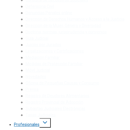
Consulta de Secuestros Judiciales
Defensoría Civil
Denuncias Penales online
Dirección de Derechos Humanos y Acceso a la Justicia
Dirección de la Mujer, Género y Diversidad
Doctrina, normas, jurisprudencia y convenios
Guía Judicial
Juicios por Jurados
Legalizaciones y Certificaciones
Mediación Familiar
Medidas de Protección Familiar
Móvil Judicial
Novedades
Oficina de Pequeñas Causas y Consumo
Prensa
Registro de Deudores Alimentarios
Registro Provincial de Adopción
Subastas Judiciales Electrónicas
Tasas Judiciales
Profesionales