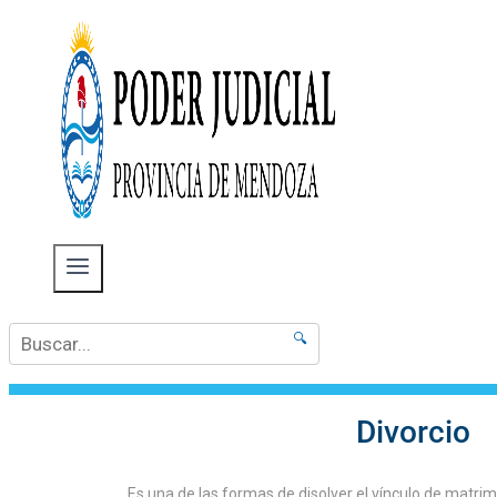
🔍
Divorcio
Es una de las formas de disolver el vínculo de matri