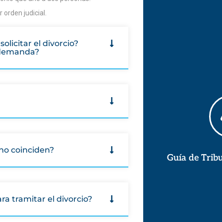
 orden judicial.
olicitar el divorcio?
e demanda?
 no coinciden?
Guía de Trib
a tramitar el divorcio?