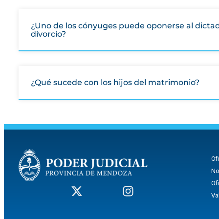
¿Uno de los cónyuges puede oponerse al dictad
divorcio?
¿Qué sucede con los hijos del matrimonio?
Of
No
Of
Va