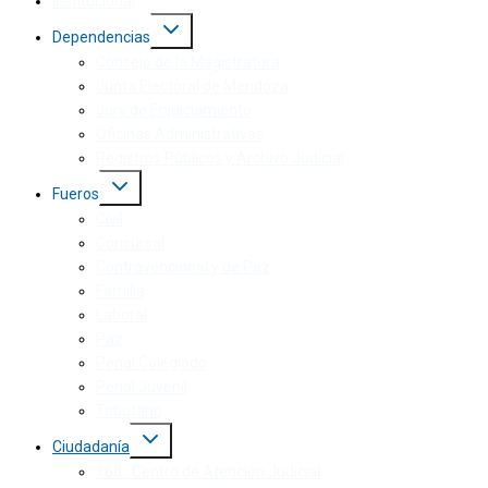
Institucional
Dependencias
Consejo de la Magistratura
Junta Electoral de Mendoza
Jury de Enjuiciamiento
Oficinas Administrativas
Registros Públicos y Archivo Judicial
Fueros
Civil
Concursal
Contravencional y de Paz
Familia
Laboral
Paz
Penal Colegiado
Penal Juvenil
Tributario
Ciudadanía
160 · Centro de Atención Judicial