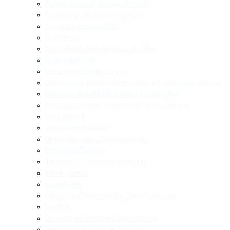
Autorización de Viaje a Menores
Certificado de Única Propiedad
Concurso Ingreso 2023
Concursos
Consulta de Secuestros Judiciales
Defensoría Civil
Denuncias Penales online
Dirección de Derechos Humanos y Acceso a la Justicia
Dirección de la Mujer, Género y Diversidad
Doctrina, normas, jurisprudencia y convenios
Guía Judicial
Juicios por Jurados
Legalizaciones y Certificaciones
Mediación Familiar
Medidas de Protección Familiar
Móvil Judicial
Novedades
Oficina de Pequeñas Causas y Consumo
Prensa
Registro de Deudores Alimentarios
Registro Provincial de Adopción