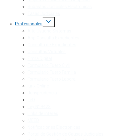
Subastas Judiciales Electrónicas
Tasas Judiciales
Profesionales
Alta Usuario Sistemas
App Consulta Expedientes
Consulta de Expedientes
Consultas Virtuales
Firma Digital
Formulario Fuero Civil
Formulario Fuero Familia
Formulario Fuero Laboral
Iurix Online
Jurisprudencia
LeD
Ley N° 9423
Links de interés
MEED
Notificaciones Electrónicas
Portal de Gestión de Causas Judiciales