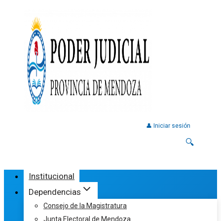
👤 Iniciar sesión
🔍
Institucional
Dependencias
Consejo de la Magistratura
Junta Electoral de Mendoza