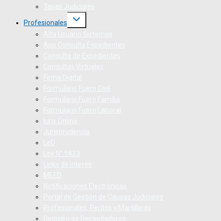
Tasas Judiciales
Profesionales
Alta Usuario Sistemas
App Consulta Expedientes
Consulta de Expedientes
Consultas Virtuales
Firma Digital
Formulario Fuero Civil
Formulario Fuero Familia
Formulario Fuero Laboral
Iurix Online
Jurisprudencia
LeD
Ley N° 9423
Links de interés
MEED
Notificaciones Electrónicas
Portal de Gestión de Causas Judiciales
Profesionales, Peritos y Martilleros
Registro de Recaudadores