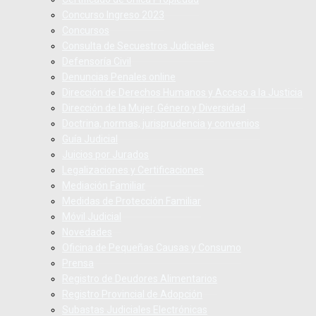
Concurso Ingreso 2023
Concursos
Consulta de Secuestros Judiciales
Defensoría Civil
Denuncias Penales online
Dirección de Derechos Humanos y Acceso a la Justicia
Dirección de la Mujer, Género y Diversidad
Doctrina, normas, jurisprudencia y convenios
Guía Judicial
Juicios por Jurados
Legalizaciones y Certificaciones
Mediación Familiar
Medidas de Protección Familiar
Móvil Judicial
Novedades
Oficina de Pequeñas Causas y Consumo
Prensa
Registro de Deudores Alimentarios
Registro Provincial de Adopción
Subastas Judiciales Electrónicas