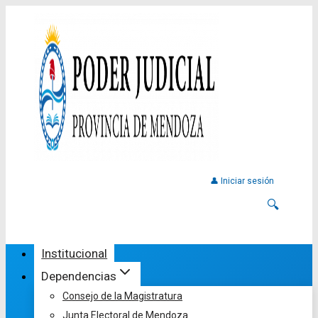
👤 Iniciar sesión
🔍
Institucional
Dependencias
Consejo de la Magistratura
Junta Electoral de Mendoza