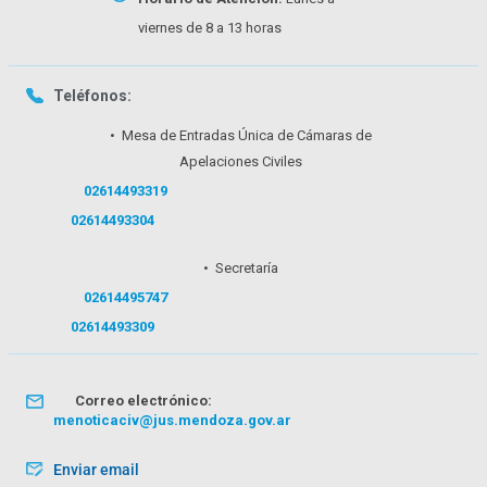
viernes de 8 a 13 horas
Teléfonos:
• Mesa de Entradas Única de Cámaras de
Apelaciones Civiles
02614493319
02614493304
• Secretaría
02614495747
02614493309
Correo electrónico:
menoticaciv@jus.mendoza.gov.ar
Enviar email