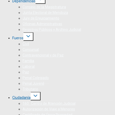
Dependencias
Consejo de la Magistratura
Junta Electoral de Mendoza
Jury de Enjuiciamiento
Oficinas Administrativas
Registros Públicos y Archivo Judicial
Fueros
Civil
Concursal
Contravencional y de Paz
Familia
Laboral
Paz
Penal Colegiado
Penal Juvenil
Tributario
Ciudadanía
160 · Centro de Atención Judicial
Autorización de Viaje a Menores
Certificado de Única Propiedad