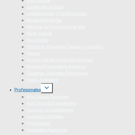
Guía Judicial
Juicios por Jurados
Legalizaciones y Certificaciones
Mediación Familiar
Medidas de Protección Familiar
Móvil Judicial
Novedades
Oficina de Pequeñas Causas y Consumo
Prensa
Registro de Deudores Alimentarios
Registro Provincial de Adopción
Subastas Judiciales Electrónicas
Tasas Judiciales
Profesionales
Alta Usuario Sistemas
App Consulta Expedientes
Consulta de Expedientes
Consultas Virtuales
Firma Digital
Formulario Fuero Civil