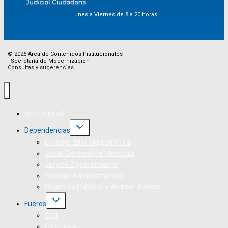
Lunes a Viernes de 8 a 20 horas
© 2026 Área de Contenidos Institucionales
· Secretaría de Modernización ·
Consultas y sugerencias
Institucional
Dependencias
Consejo de la Magistratura
Junta Electoral de Mendoza
Jury de Enjuiciamiento
Oficinas Administrativas
Registros Públicos y Archivo Judicial
Fueros
Civil
Concursal