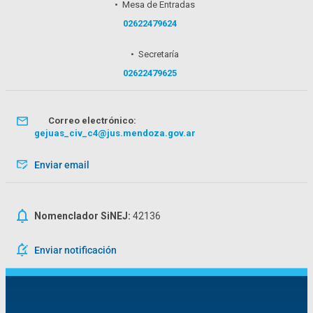
• Mesa de Entradas
02622479624
• Secretaría
02622479625
Correo electrónico:
gejuas_civ_c4@jus.mendoza.gov.ar
Enviar email
Nomenclador SiNEJ:
42136
Enviar notificación