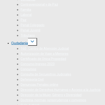
Contravencional y de Paz
Familia
Laboral
Paz
Penal Colegiado
Penal Juvenil
Tributario
Ciudadanía
160 · Centro de Atención Judicial
Autorización de Viaje a Menores
Certificado de Única Propiedad
Concurso Ingreso 2023
Concursos
Consulta de Secuestros Judiciales
Defensoría Civil
Denuncias Penales online
Dirección de Derechos Humanos y Acceso a la Justicia
Dirección de la Mujer, Género y Diversidad
Doctrina, normas, jurisprudencia y convenios