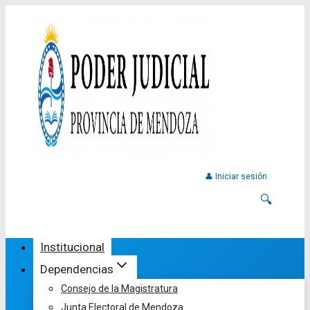
👤 Iniciar sesión
🔍
Institucional
Dependencias
Consejo de la Magistratura
Junta Electoral de Mendoza