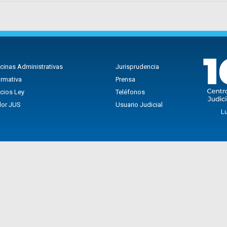
icinas Administrativas
Jurisprudencia
rmativa
Prensa
icios Ley
Teléfonos
lor JUS
Usuario Judicial
Lu