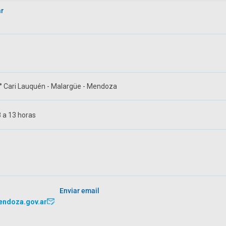
r
 B° Cari Lauquén - Malargüe - Mendoza
8 a 13 horas
Enviar email
ndoza.gov.ar