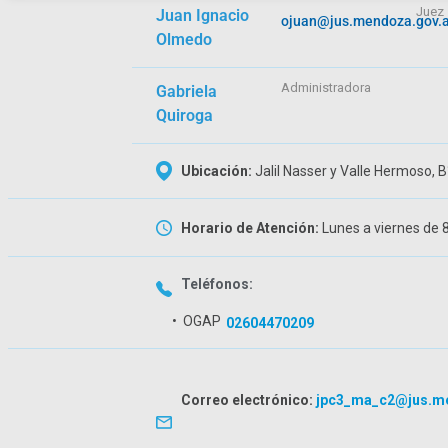
Juez
Juan Ignacio
ojuan@jus.mendoza.gov.a
Olmedo
Administradora
Gabriela
Quiroga
Ubicación:
Jalil Nasser y Valle Hermoso,
Horario de Atención:
Lunes a viernes de 
Teléfonos:
• OGAP
02604470209
Correo electrónico:
jpc3_ma_c2@jus.me