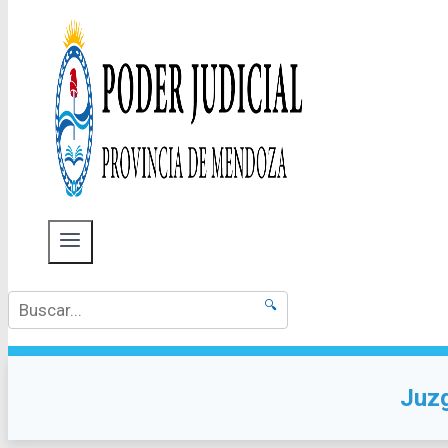
🔍
Juzg