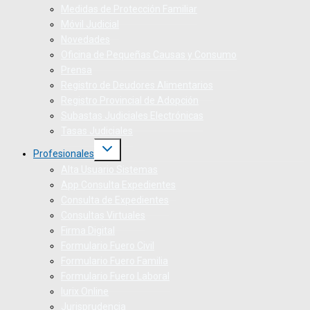
Medidas de Protección Familiar
Móvil Judicial
Novedades
Oficina de Pequeñas Causas y Consumo
Prensa
Registro de Deudores Alimentarios
Registro Provincial de Adopción
Subastas Judiciales Electrónicas
Tasas Judiciales
Profesionales
Alta Usuario Sistemas
App Consulta Expedientes
Consulta de Expedientes
Consultas Virtuales
Firma Digital
Formulario Fuero Civil
Formulario Fuero Familia
Formulario Fuero Laboral
Iurix Online
Jurisprudencia