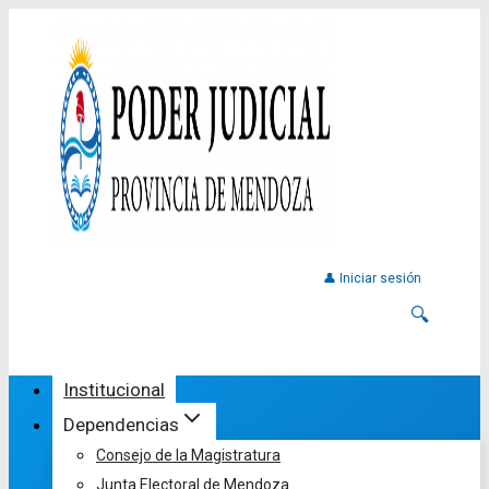
👤 Iniciar sesión
🔍
Institucional
Dependencias
Consejo de la Magistratura
Junta Electoral de Mendoza