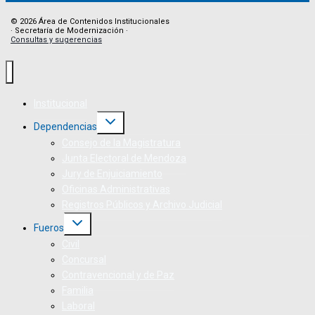
© 2026 Área de Contenidos Institucionales
· Secretaría de Modernización ·
Consultas y sugerencias
Institucional
Dependencias
Consejo de la Magistratura
Junta Electoral de Mendoza
Jury de Enjuiciamiento
Oficinas Administrativas
Registros Públicos y Archivo Judicial
Fueros
Civil
Concursal
Contravencional y de Paz
Familia
Laboral