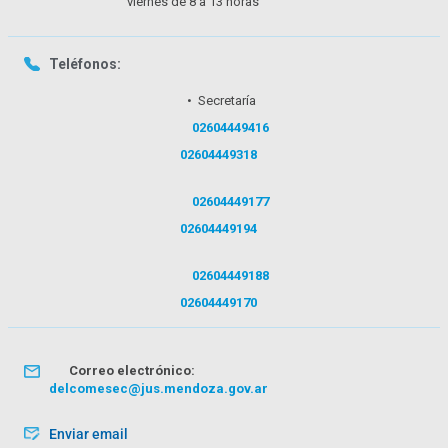
viernes de 8 a 13 horas
Teléfonos:
• Secretaría
02604449416
02604449318
02604449177
02604449194
02604449188
02604449170
Correo electrónico:
delcomesec@jus.mendoza.gov.ar
Enviar email