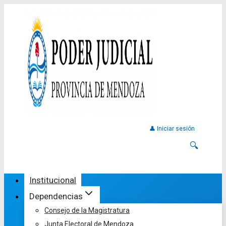
👤 Iniciar sesión
🔍
Institucional
Dependencias
Consejo de la Magistratura
Junta Electoral de Mendoza