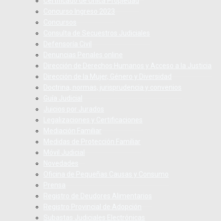
Certificado de Única Propiedad
Concurso Ingreso 2023
Concursos
Consulta de Secuestros Judiciales
Defensoría Civil
Denuncias Penales online
Dirección de Derechos Humanos y Acceso a la Justicia
Dirección de la Mujer, Género y Diversidad
Doctrina, normas, jurisprudencia y convenios
Guía Judicial
Juicios por Jurados
Legalizaciones y Certificaciones
Mediación Familiar
Medidas de Protección Familiar
Móvil Judicial
Novedades
Oficina de Pequeñas Causas y Consumo
Prensa
Registro de Deudores Alimentarios
Registro Provincial de Adopción
Subastas Judiciales Electrónicas