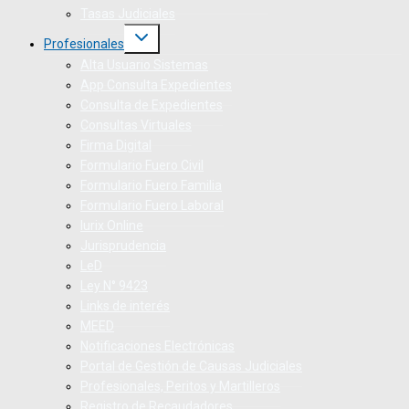
Tasas Judiciales
Profesionales
Alta Usuario Sistemas
App Consulta Expedientes
Consulta de Expedientes
Consultas Virtuales
Firma Digital
Formulario Fuero Civil
Formulario Fuero Familia
Formulario Fuero Laboral
Iurix Online
Jurisprudencia
LeD
Ley N° 9423
Links de interés
MEED
Notificaciones Electrónicas
Portal de Gestión de Causas Judiciales
Profesionales, Peritos y Martilleros
Registro de Recaudadores