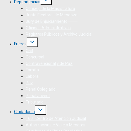
Dependencias
Consejo de la Magistratura
Junta Electoral de Mendoza
Jury de Enjuiciamiento
Oficinas Administrativas
Registros Públicos y Archivo Judicial
Fueros
Civil
Concursal
Contravencional y de Paz
Familia
Laboral
Paz
Penal Colegiado
Penal Juvenil
Tributario
Ciudadanía
160 · Centro de Atención Judicial
Autorización de Viaje a Menores