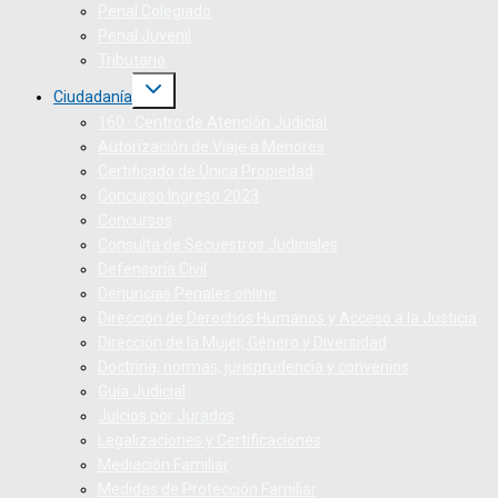
Penal Colegiado
Penal Juvenil
Tributario
Ciudadanía
160 · Centro de Atención Judicial
Autorización de Viaje a Menores
Certificado de Única Propiedad
Concurso Ingreso 2023
Concursos
Consulta de Secuestros Judiciales
Defensoría Civil
Denuncias Penales online
Dirección de Derechos Humanos y Acceso a la Justicia
Dirección de la Mujer, Género y Diversidad
Doctrina, normas, jurisprudencia y convenios
Guía Judicial
Juicios por Jurados
Legalizaciones y Certificaciones
Mediación Familiar
Medidas de Protección Familiar