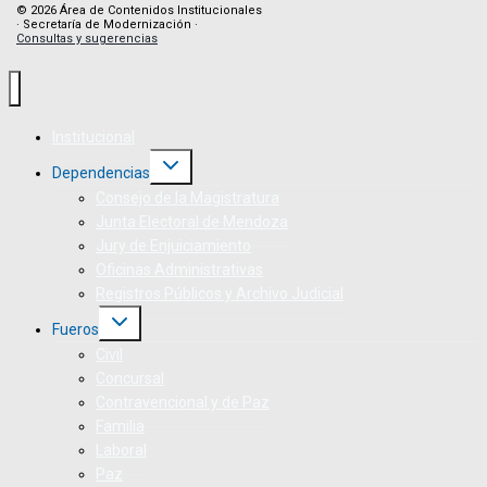
© 2026 Área de Contenidos Institucionales
· Secretaría de Modernización ·
Consultas y sugerencias
Institucional
Dependencias
Consejo de la Magistratura
Junta Electoral de Mendoza
Jury de Enjuiciamiento
Oficinas Administrativas
Registros Públicos y Archivo Judicial
Fueros
Civil
Concursal
Contravencional y de Paz
Familia
Laboral
Paz