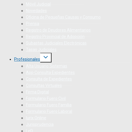
Móvil Judicial
Novedades
Oficina de Pequeñas Causas y Consumo
Prensa
Registro de Deudores Alimentarios
Registro Provincial de Adopción
Subastas Judiciales Electrónicas
Tasas Judiciales
Profesionales
Alta Usuario Sistemas
App Consulta Expedientes
Consulta de Expedientes
Consultas Virtuales
Firma Digital
Formulario Fuero Civil
Formulario Fuero Familia
Formulario Fuero Laboral
Iurix Online
Jurisprudencia
LeD