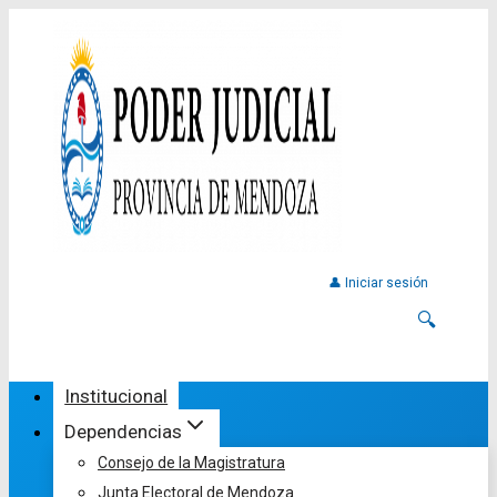
👤 Iniciar sesión
🔍
Institucional
Dependencias
Consejo de la Magistratura
Junta Electoral de Mendoza