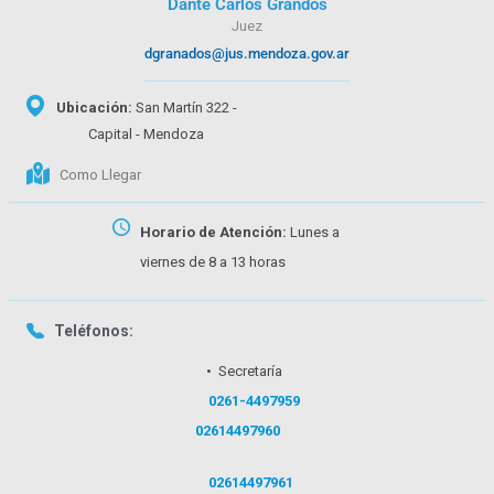
Dante Carlos Grandos
Juez
dgranados@jus.mendoza.gov.ar
Ubicación:
San Martín 322 -
Capital - Mendoza
Como Llegar
Horario de Atención:
Lunes a
viernes de 8 a 13 horas
Teléfonos:
• Secretaría
0261-4497959
02614497960
02614497961