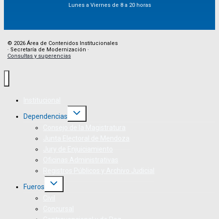
Lunes a Viernes de 8 a 20 horas
© 2026 Área de Contenidos Institucionales
· Secretaría de Modernización ·
Consultas y sugerencias
Institucional
Dependencias
Consejo de la Magistratura
Junta Electoral de Mendoza
Jury de Enjuiciamiento
Oficinas Administrativas
Registros Públicos y Archivo Judicial
Fueros
Civil
Concursal