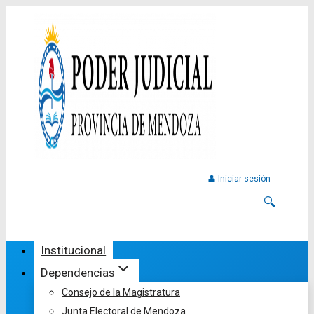
👤 Iniciar sesión
🔍
Institucional
Dependencias
Consejo de la Magistratura
Junta Electoral de Mendoza