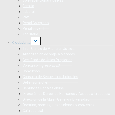
Contravencional y de Paz
Familia
Laboral
Paz
Penal Colegiado
Penal Juvenil
Tributario
Ciudadanía
160 · Centro de Atención Judicial
Autorización de Viaje a Menores
Certificado de Única Propiedad
Concurso Ingreso 2023
Concursos
Consulta de Secuestros Judiciales
Defensoría Civil
Denuncias Penales online
Dirección de Derechos Humanos y Acceso a la Justicia
Dirección de la Mujer, Género y Diversidad
Doctrina, normas, jurisprudencia y convenios
Guía Judicial