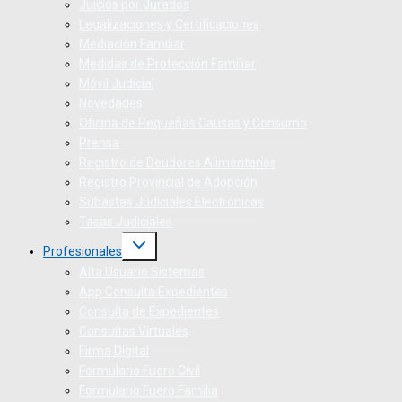
Juicios por Jurados
Legalizaciones y Certificaciones
Mediación Familiar
Medidas de Protección Familiar
Móvil Judicial
Novedades
Oficina de Pequeñas Causas y Consumo
Prensa
Registro de Deudores Alimentarios
Registro Provincial de Adopción
Subastas Judiciales Electrónicas
Tasas Judiciales
Profesionales
Alta Usuario Sistemas
App Consulta Expedientes
Consulta de Expedientes
Consultas Virtuales
Firma Digital
Formulario Fuero Civil
Formulario Fuero Familia