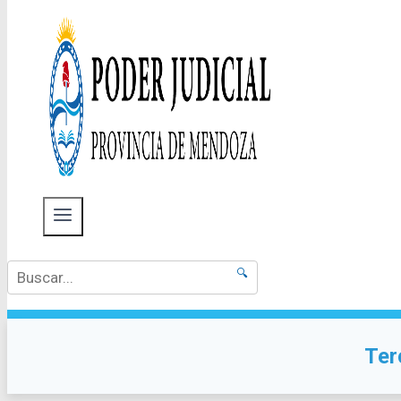
🔍
Ter