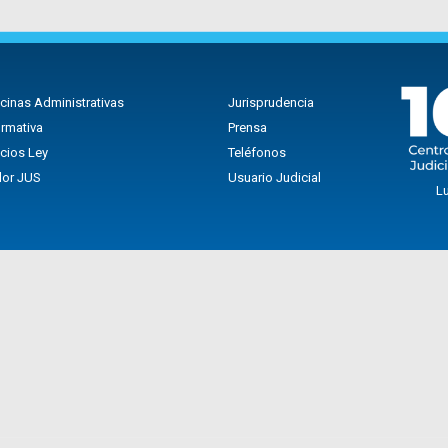
icinas Administrativas
Jurisprudencia
rmativa
Prensa
icios Ley
Teléfonos
lor JUS
Usuario Judicial
Lu