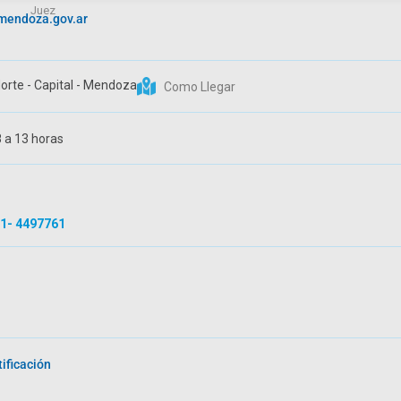
Juez
endoza.gov.ar
Norte - Capital - Mendoza
Como Llegar
8 a 13 horas
1- 4497761
tificación