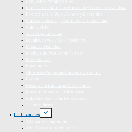
Denuncias Penales online
Dirección de Derechos Humanos y Acceso a la Justicia
Dirección de la Mujer, Género y Diversidad
Doctrina, normas, jurisprudencia y convenios
Guía Judicial
Juicios por Jurados
Legalizaciones y Certificaciones
Mediación Familiar
Medidas de Protección Familiar
Móvil Judicial
Novedades
Oficina de Pequeñas Causas y Consumo
Prensa
Registro de Deudores Alimentarios
Registro Provincial de Adopción
Subastas Judiciales Electrónicas
Tasas Judiciales
Profesionales
Alta Usuario Sistemas
App Consulta Expedientes