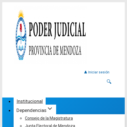
👤 Iniciar sesión
🔍
Institucional
Dependencias
Consejo de la Magistratura
Junta Electoral de Mendoza