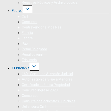
Registros Públicos y Archivo Judicial
Fueros
Civil
Concursal
Contravencional y de Paz
Familia
Laboral
Paz
Penal Colegiado
Penal Juvenil
Tributario
Ciudadanía
160 · Centro de Atención Judicial
Autorización de Viaje a Menores
Certificado de Única Propiedad
Concurso Ingreso 2023
Concursos
Consulta de Secuestros Judiciales
Defensoría Civil