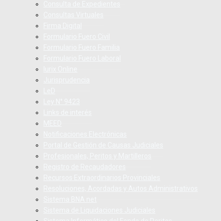
Consulta de Expedientes
Consultas Virtuales
Firma Digital
Formulario Fuero Civil
Formulario Fuero Familia
Formulario Fuero Laboral
Iurix Online
Jurisprudencia
LeD
Ley N° 9423
Links de interés
MEED
Notificaciones Electrónicas
Portal de Gestión de Causas Judiciales
Profesionales, Peritos y Martilleros
Registro de Recaudadores
Recursos Extraordinarios Provinciales
Resoluciones, Acordadas y Autos Administrativos
Sistema BNA net
Sistema de Liquidaciones Judiciales
Sistema Informático del Fondo de Peritos