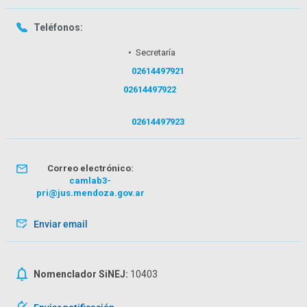
Teléfonos:
• Secretaría
02614497921
02614497922
02614497923
Correo electrónico:
camlab3-
pri@jus.mendoza.gov.ar
Enviar email
Nomenclador SiNEJ:
10403