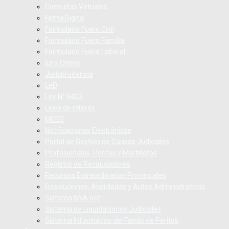
Consultas Virtuales
Firma Digital
Formulario Fuero Civil
Formulario Fuero Familia
Formulario Fuero Laboral
Iurix Online
Jurisprudencia
LeD
Ley N° 9423
Links de interés
MEED
Notificaciones Electrónicas
Portal de Gestión de Causas Judiciales
Profesionales, Peritos y Martilleros
Registro de Recaudadores
Recursos Extraordinarios Provinciales
Resoluciones, Acordadas y Autos Administrativos
Sistema BNA net
Sistema de Liquidaciones Judiciales
Sistema Informático del Fondo de Peritos