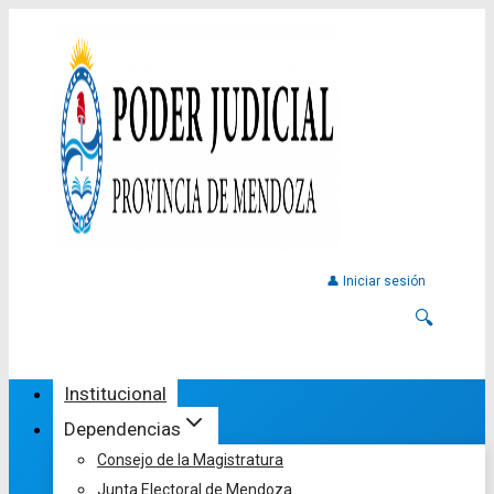
👤 Iniciar sesión
🔍
Institucional
Dependencias
Consejo de la Magistratura
Junta Electoral de Mendoza