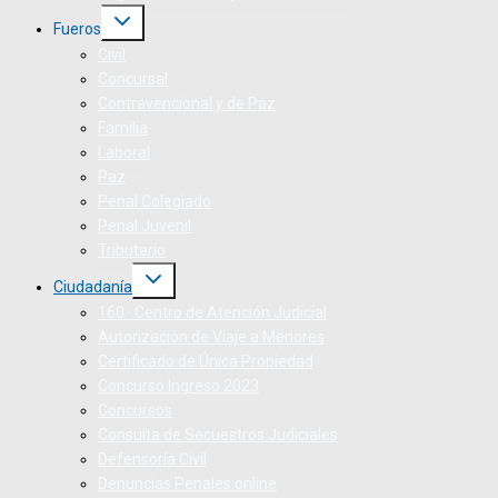
Fueros
Civil
Concursal
Contravencional y de Paz
Familia
Laboral
Paz
Penal Colegiado
Penal Juvenil
Tributario
Ciudadanía
160 · Centro de Atención Judicial
Autorización de Viaje a Menores
Certificado de Única Propiedad
Concurso Ingreso 2023
Concursos
Consulta de Secuestros Judiciales
Defensoría Civil
Denuncias Penales online