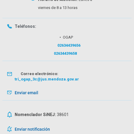
viernes de 8 a 13 horas
Teléfonos:
• OGAP
02634439656
02634439658
Correo electrónico:
tri_ogap_3c@jus.mendoza.gov.ar
Enviar email
Nomenclador SiNEJ:
38601
Enviar notificación