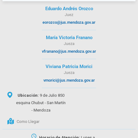
Eduardo Andrés Orozco
Juez
eorozco@jus.mendoza.gov.ar
María Victoria Franano
Jueza
vfranano@jus.mendoza.gov.ar
Viviana Patricia Morici
Jueza
vmorici@jus.mendoza.gov.ar
Ubicación:
9 de Julio 850
esquina Chubut - San Martín
- Mendoza
Como Llegar
Horario de Atención:
Lunes a