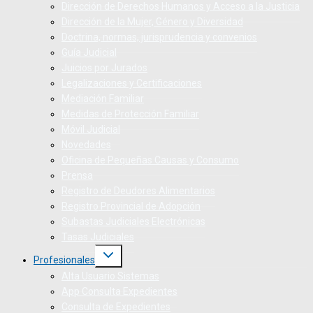
Dirección de Derechos Humanos y Acceso a la Justicia
Dirección de la Mujer, Género y Diversidad
Doctrina, normas, jurisprudencia y convenios
Guía Judicial
Juicios por Jurados
Legalizaciones y Certificaciones
Mediación Familiar
Medidas de Protección Familiar
Móvil Judicial
Novedades
Oficina de Pequeñas Causas y Consumo
Prensa
Registro de Deudores Alimentarios
Registro Provincial de Adopción
Subastas Judiciales Electrónicas
Tasas Judiciales
Profesionales
Alta Usuario Sistemas
App Consulta Expedientes
Consulta de Expedientes