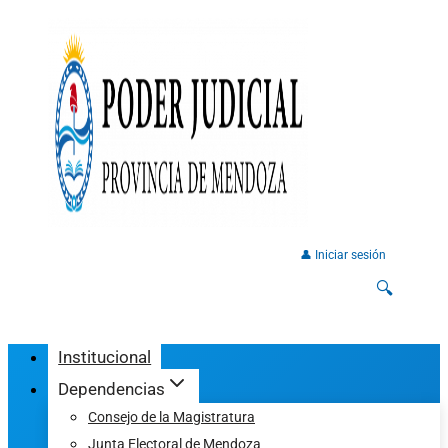
👤 Iniciar sesión
🔍
Institucional
Dependencias
Consejo de la Magistratura
Junta Electoral de Mendoza