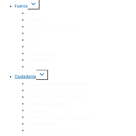
Fueros
Civil
Concursal
Contravencional y de Paz
Familia
Laboral
Paz
Penal Colegiado
Penal Juvenil
Tributario
Ciudadanía
160 · Centro de Atención Judicial
Autorización de Viaje a Menores
Certificado de Única Propiedad
Concurso Ingreso 2023
Concursos
Consulta de Secuestros Judiciales
Defensoría Civil
Denuncias Penales online