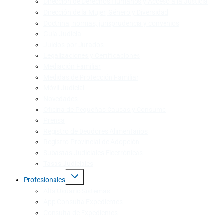
Dirección de Derechos Humanos y Acceso a la Justicia
Dirección de la Mujer, Género y Diversidad
Doctrina, normas, jurisprudencia y convenios
Guía Judicial
Juicios por Jurados
Legalizaciones y Certificaciones
Mediación Familiar
Medidas de Protección Familiar
Móvil Judicial
Novedades
Oficina de Pequeñas Causas y Consumo
Prensa
Registro de Deudores Alimentarios
Registro Provincial de Adopción
Subastas Judiciales Electrónicas
Tasas Judiciales
Profesionales
Alta Usuario Sistemas
App Consulta Expedientes
Consulta de Expedientes