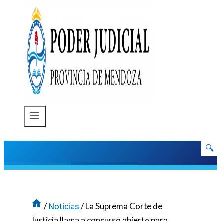
🔍
/
/
La Suprema Corte de
Noticias
Justicia llama a concurso abierto para