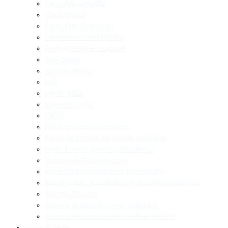
Consultas Virtuales
Firma Digital
Formulario Fuero Civil
Formulario Fuero Familia
Formulario Fuero Laboral
Iurix Online
Jurisprudencia
LeD
Ley N° 9423
Links de interés
MEED
Notificaciones Electrónicas
Portal de Gestión de Causas Judiciales
Profesionales, Peritos y Martilleros
Registro de Recaudadores
Recursos Extraordinarios Provinciales
Resoluciones, Acordadas y Autos Administrativos
Sistema BNA net
Sistema de Liquidaciones Judiciales
Sistema Informático del Fondo de Peritos
Datos abiertos