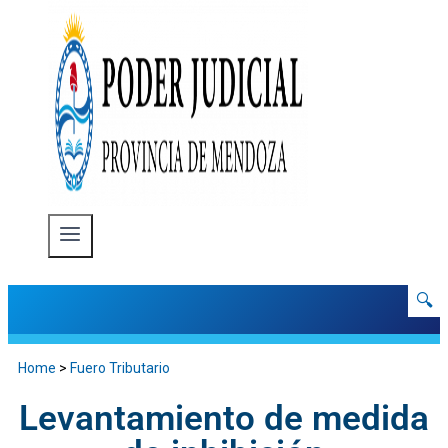
🔍
Home
>
Fuero Tributario
Levantamiento de medida