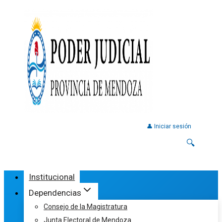
👤 Iniciar sesión
🔍
Institucional
Dependencias
Consejo de la Magistratura
Junta Electoral de Mendoza