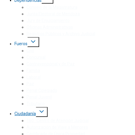
Dependencias
Consejo de la Magistratura
Junta Electoral de Mendoza
Jury de Enjuiciamiento
Oficinas Administrativas
Registros Públicos y Archivo Judicial
Fueros
Civil
Concursal
Contravencional y de Paz
Familia
Laboral
Paz
Penal Colegiado
Penal Juvenil
Tributario
Ciudadanía
160 · Centro de Atención Judicial
Autorización de Viaje a Menores
Certificado de Única Propiedad