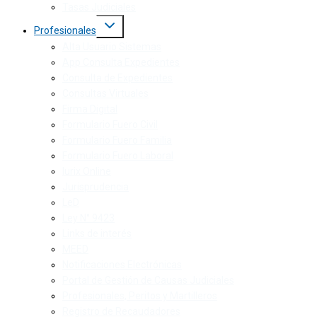
Tasas Judiciales
Profesionales
Alta Usuario Sistemas
App Consulta Expedientes
Consulta de Expedientes
Consultas Virtuales
Firma Digital
Formulario Fuero Civil
Formulario Fuero Familia
Formulario Fuero Laboral
Iurix Online
Jurisprudencia
LeD
Ley N° 9423
Links de interés
MEED
Notificaciones Electrónicas
Portal de Gestión de Causas Judiciales
Profesionales, Peritos y Martilleros
Registro de Recaudadores