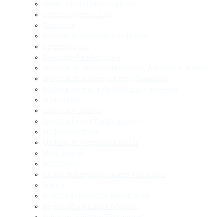
Certificado de Única Propiedad
Concurso Ingreso 2023
Concursos
Consulta de Secuestros Judiciales
Defensoría Civil
Denuncias Penales online
Dirección de Derechos Humanos y Acceso a la Justicia
Dirección de la Mujer, Género y Diversidad
Doctrina, normas, jurisprudencia y convenios
Guía Judicial
Juicios por Jurados
Legalizaciones y Certificaciones
Mediación Familiar
Medidas de Protección Familiar
Móvil Judicial
Novedades
Oficina de Pequeñas Causas y Consumo
Prensa
Registro de Deudores Alimentarios
Registro Provincial de Adopción