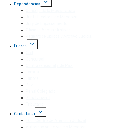
Dependencias
Consejo de la Magistratura
Junta Electoral de Mendoza
Jury de Enjuiciamiento
Oficinas Administrativas
Registros Públicos y Archivo Judicial
Fueros
Civil
Concursal
Contravencional y de Paz
Familia
Laboral
Paz
Penal Colegiado
Penal Juvenil
Tributario
Ciudadanía
160 · Centro de Atención Judicial
Autorización de Viaje a Menores