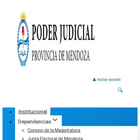
👤 Iniciar sesión
🔍
Institucional
Dependencias
Consejo de la Magistratura
Junta Electoral de Mendoza