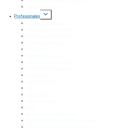
Subastas Judiciales Electrónicas
Tasas Judiciales
Profesionales
Alta Usuario Sistemas
App Consulta Expedientes
Consulta de Expedientes
Consultas Virtuales
Firma Digital
Formulario Fuero Civil
Formulario Fuero Familia
Formulario Fuero Laboral
Iurix Online
Jurisprudencia
LeD
Ley N° 9423
Links de interés
MEED
Notificaciones Electrónicas
Portal de Gestión de Causas Judiciales
Profesionales, Peritos y Martilleros