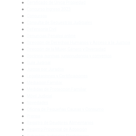
Certificado de Única Propiedad
Concurso Ingreso 2023
Concursos
Consulta de Secuestros Judiciales
Defensoría Civil
Denuncias Penales online
Dirección de Derechos Humanos y Acceso a la Justicia
Dirección de la Mujer, Género y Diversidad
Doctrina, normas, jurisprudencia y convenios
Guía Judicial
Juicios por Jurados
Legalizaciones y Certificaciones
Mediación Familiar
Medidas de Protección Familiar
Móvil Judicial
Novedades
Oficina de Pequeñas Causas y Consumo
Prensa
Registro de Deudores Alimentarios
Registro Provincial de Adopción