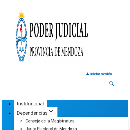
👤 Iniciar sesión
🔍
Institucional
Dependencias
Consejo de la Magistratura
Junta Electoral de Mendoza