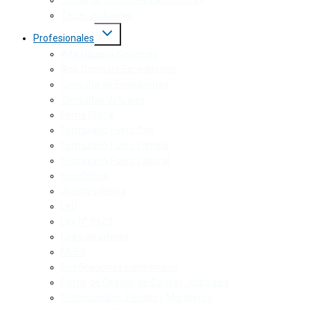
Subastas Judiciales Electrónicas
Tasas Judiciales
Profesionales
Alta Usuario Sistemas
App Consulta Expedientes
Consulta de Expedientes
Consultas Virtuales
Firma Digital
Formulario Fuero Civil
Formulario Fuero Familia
Formulario Fuero Laboral
Iurix Online
Jurisprudencia
LeD
Ley N° 9423
Links de interés
MEED
Notificaciones Electrónicas
Portal de Gestión de Causas Judiciales
Profesionales, Peritos y Martilleros