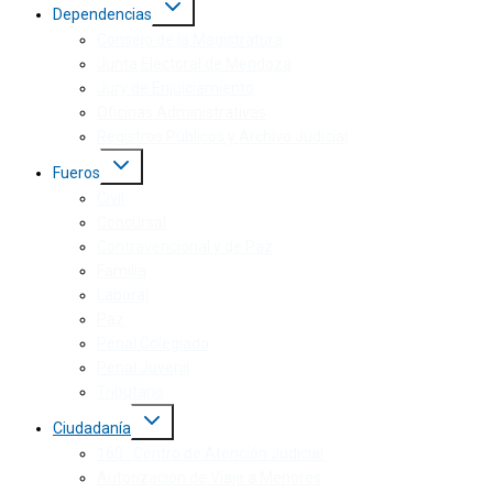
Dependencias
Consejo de la Magistratura
Junta Electoral de Mendoza
Jury de Enjuiciamiento
Oficinas Administrativas
Registros Públicos y Archivo Judicial
Fueros
Civil
Concursal
Contravencional y de Paz
Familia
Laboral
Paz
Penal Colegiado
Penal Juvenil
Tributario
Ciudadanía
160 · Centro de Atención Judicial
Autorización de Viaje a Menores