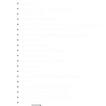
Concursos
Consulta de Secuestros Judiciales
Defensoría Civil
Denuncias Penales online
Dirección de Derechos Humanos y Acceso a la Justicia
Dirección de la Mujer, Género y Diversidad
Doctrina, normas, jurisprudencia y convenios
Guía Judicial
Juicios por Jurados
Legalizaciones y Certificaciones
Mediación Familiar
Medidas de Protección Familiar
Móvil Judicial
Novedades
Oficina de Pequeñas Causas y Consumo
Prensa
Registro de Deudores Alimentarios
Registro Provincial de Adopción
Subastas Judiciales Electrónicas
Tasas Judiciales