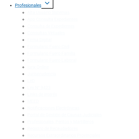
Profesionales
Alta Usuario Sistemas
App Consulta Expedientes
Consulta de Expedientes
Consultas Virtuales
Firma Digital
Formulario Fuero Civil
Formulario Fuero Familia
Formulario Fuero Laboral
Iurix Online
Jurisprudencia
LeD
Ley N° 9423
Links de interés
MEED
Notificaciones Electrónicas
Portal de Gestión de Causas Judiciales
Profesionales, Peritos y Martilleros
Registro de Recaudadores
Recursos Extraordinarios Provinciales