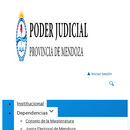
👤 Iniciar sesión
🔍
Institucional
Dependencias
Consejo de la Magistratura
Junta Electoral de Mendoza