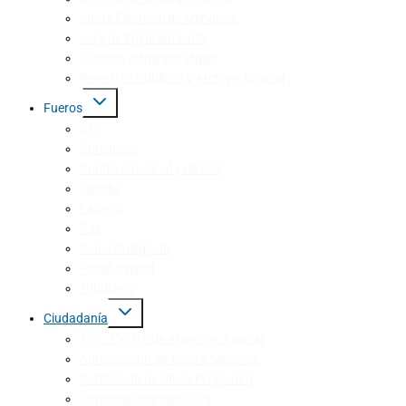
Junta Electoral de Mendoza
Jury de Enjuiciamiento
Oficinas Administrativas
Registros Públicos y Archivo Judicial
Fueros
Civil
Concursal
Contravencional y de Paz
Familia
Laboral
Paz
Penal Colegiado
Penal Juvenil
Tributario
Ciudadanía
160 · Centro de Atención Judicial
Autorización de Viaje a Menores
Certificado de Única Propiedad
Concurso Ingreso 2023