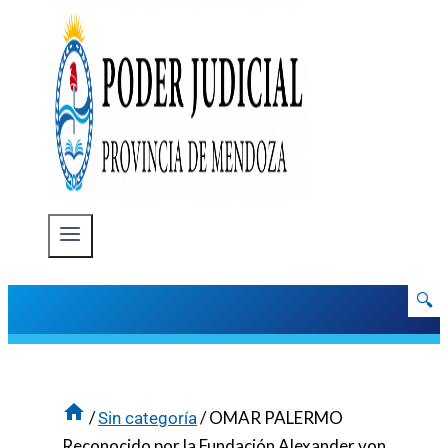
🔍
/
/
OMAR PALERMO
Sin categoría
Reconocido por la Fundación Alexander von