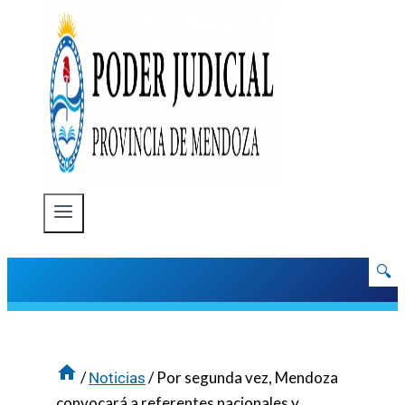
🔍
/
/
Por segunda vez, Mendoza
Noticias
convocará a referentes nacionales y