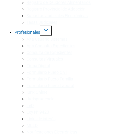
Registro de Deudores Alimentarios
Registro Provincial de Adopción
Subastas Judiciales Electrónicas
Tasas Judiciales
Profesionales
Alta Usuario Sistemas
App Consulta Expedientes
Consulta de Expedientes
Consultas Virtuales
Firma Digital
Formulario Fuero Civil
Formulario Fuero Familia
Formulario Fuero Laboral
Iurix Online
Jurisprudencia
LeD
Ley N° 9423
Links de interés
MEED
Notificaciones Electrónicas