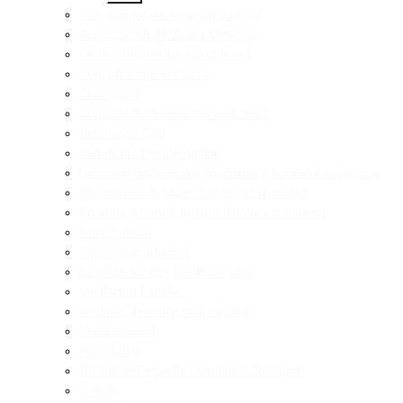
160 · Centro de Atención Judicial
Autorización de Viaje a Menores
Certificado de Única Propiedad
Concurso Ingreso 2023
Concursos
Consulta de Secuestros Judiciales
Defensoría Civil
Denuncias Penales online
Dirección de Derechos Humanos y Acceso a la Justicia
Dirección de la Mujer, Género y Diversidad
Doctrina, normas, jurisprudencia y convenios
Guía Judicial
Juicios por Jurados
Legalizaciones y Certificaciones
Mediación Familiar
Medidas de Protección Familiar
Móvil Judicial
Novedades
Oficina de Pequeñas Causas y Consumo
Prensa