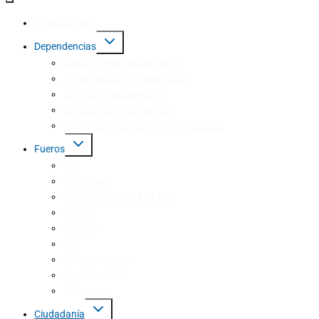
Institucional
Dependencias
Consejo de la Magistratura
Junta Electoral de Mendoza
Jury de Enjuiciamiento
Oficinas Administrativas
Registros Públicos y Archivo Judicial
Fueros
Civil
Concursal
Contravencional y de Paz
Familia
Laboral
Paz
Penal Colegiado
Penal Juvenil
Tributario
Ciudadanía