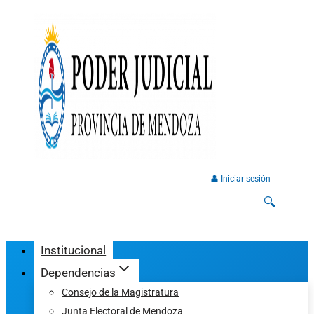
👤 Iniciar sesión
🔍
Institucional
Dependencias
Consejo de la Magistratura
Junta Electoral de Mendoza