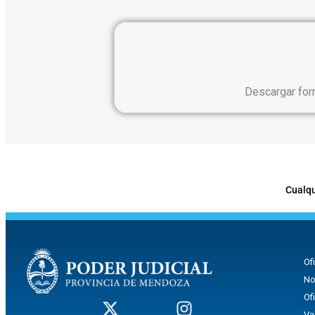
Descargar for
Cualqu
Of
No
Of
Va