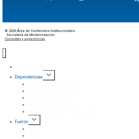
© 2026 Área de Contenidos Institucionales
· Secretaría de Modernización ·
Consultas y sugerencias
Institucional
Dependencias
Consejo de la Magistratura
Junta Electoral de Mendoza
Jury de Enjuiciamiento
Oficinas Administrativas
Registros Públicos y Archivo Judicial
Fueros
Civil
Concursal