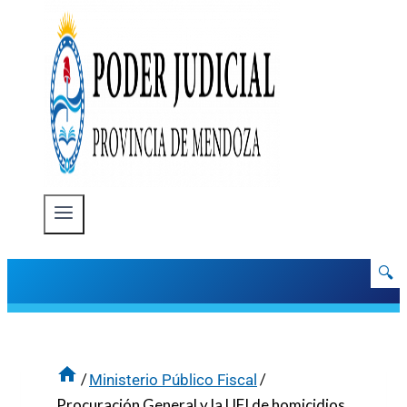
🔍
/
/
Ministerio Público Fiscal
Procuración General y la UFI de homicidios