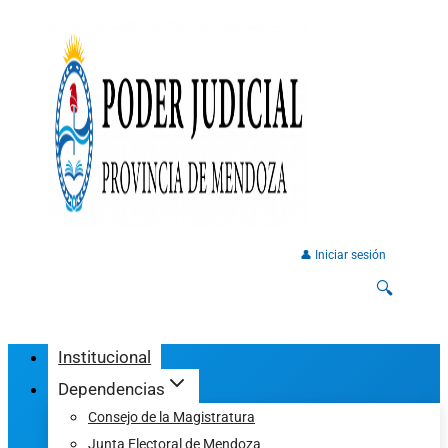
👤 Iniciar sesión
🔍
Institucional
Dependencias
Consejo de la Magistratura
Junta Electoral de Mendoza