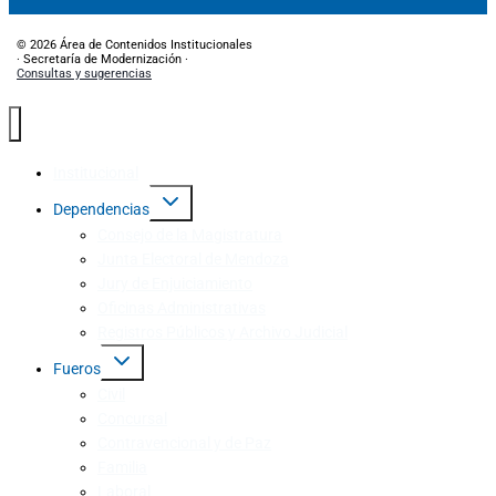
© 2026 Área de Contenidos Institucionales
· Secretaría de Modernización ·
Consultas y sugerencias
Institucional
Dependencias
Consejo de la Magistratura
Junta Electoral de Mendoza
Jury de Enjuiciamiento
Oficinas Administrativas
Registros Públicos y Archivo Judicial
Fueros
Civil
Concursal
Contravencional y de Paz
Familia
Laboral