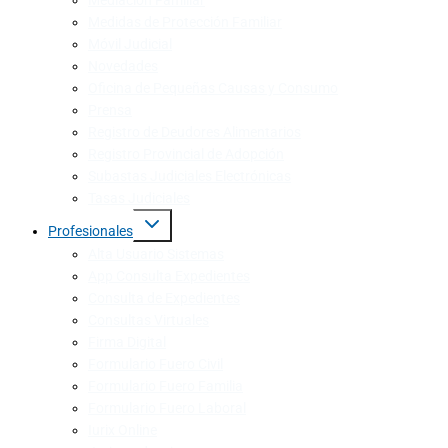
Mediación Familiar
Medidas de Protección Familiar
Móvil Judicial
Novedades
Oficina de Pequeñas Causas y Consumo
Prensa
Registro de Deudores Alimentarios
Registro Provincial de Adopción
Subastas Judiciales Electrónicas
Tasas Judiciales
Profesionales
Alta Usuario Sistemas
App Consulta Expedientes
Consulta de Expedientes
Consultas Virtuales
Firma Digital
Formulario Fuero Civil
Formulario Fuero Familia
Formulario Fuero Laboral
Iurix Online