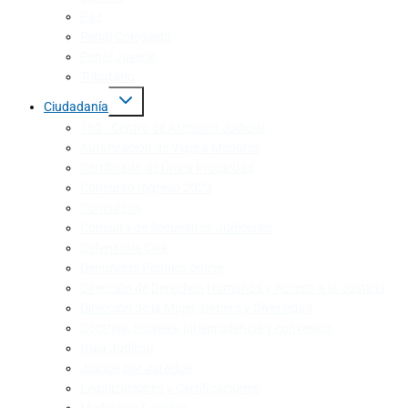
Paz
Penal Colegiado
Penal Juvenil
Tributario
Ciudadanía
160 · Centro de Atención Judicial
Autorización de Viaje a Menores
Certificado de Única Propiedad
Concurso Ingreso 2023
Concursos
Consulta de Secuestros Judiciales
Defensoría Civil
Denuncias Penales online
Dirección de Derechos Humanos y Acceso a la Justicia
Dirección de la Mujer, Género y Diversidad
Doctrina, normas, jurisprudencia y convenios
Guía Judicial
Juicios por Jurados
Legalizaciones y Certificaciones