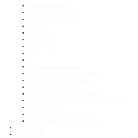
Formulario Fuero Civil
Formulario Fuero Familia
Formulario Fuero Laboral
Iurix Online
Jurisprudencia
LeD
Ley N° 9423
Links de interés
MEED
Notificaciones Electrónicas
Portal de Gestión de Causas Judiciales
Profesionales, Peritos y Martilleros
Registro de Recaudadores
Recursos Extraordinarios Provinciales
Resoluciones, Acordadas y Autos Administrativos
Sistema BNA net
Sistema de Liquidaciones Judiciales
Sistema Informático del Fondo de Peritos
Datos abiertos
Usuario Judicial