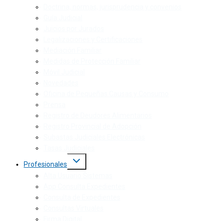
Doctrina, normas, jurisprudencia y convenios
Guía Judicial
Juicios por Jurados
Legalizaciones y Certificaciones
Mediación Familiar
Medidas de Protección Familiar
Móvil Judicial
Novedades
Oficina de Pequeñas Causas y Consumo
Prensa
Registro de Deudores Alimentarios
Registro Provincial de Adopción
Subastas Judiciales Electrónicas
Tasas Judiciales
Profesionales
Alta Usuario Sistemas
App Consulta Expedientes
Consulta de Expedientes
Consultas Virtuales
Firma Digital