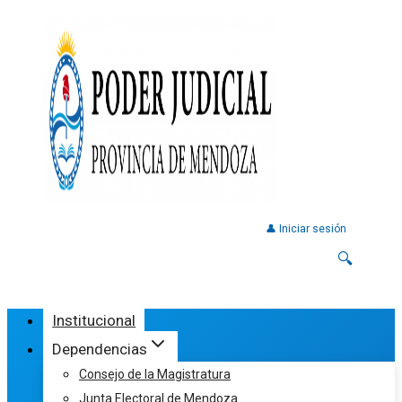
👤 Iniciar sesión
🔍
Institucional
Dependencias
Consejo de la Magistratura
Junta Electoral de Mendoza