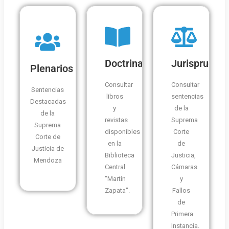
Doctrina
Jurispruden
Plenarios
Consultar
Consultar
Sentencias
libros
sentencias
Destacadas
y
de la
de la
revistas
Suprema
Suprema
disponibles
Corte
Corte de
en la
de
Justicia de
Biblioteca
Justicia,
Mendoza
Central
Cámaras
"Martín
y
Zapata".
Fallos
de
Primera
Instancia.