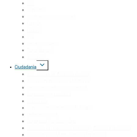
Civil
Concursal
Contravencional y de Paz
Familia
Laboral
Paz
Penal Colegiado
Penal Juvenil
Tributario
Ciudadanía
160 · Centro de Atención Judicial
Autorización de Viaje a Menores
Certificado de Única Propiedad
Concurso Ingreso 2023
Concursos
Consulta de Secuestros Judiciales
Defensoría Civil
Denuncias Penales online
Dirección de Derechos Humanos y Acceso a la Justicia
Dirección de la Mujer, Género y Diversidad