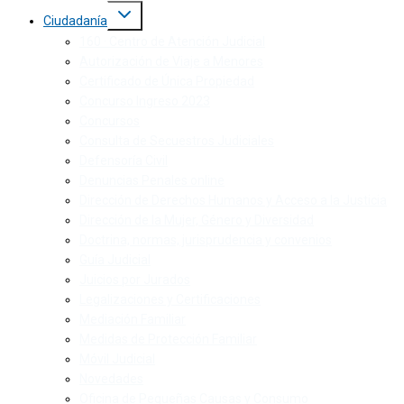
Ciudadanía
160 · Centro de Atención Judicial
Autorización de Viaje a Menores
Certificado de Única Propiedad
Concurso Ingreso 2023
Concursos
Consulta de Secuestros Judiciales
Defensoría Civil
Denuncias Penales online
Dirección de Derechos Humanos y Acceso a la Justicia
Dirección de la Mujer, Género y Diversidad
Doctrina, normas, jurisprudencia y convenios
Guía Judicial
Juicios por Jurados
Legalizaciones y Certificaciones
Mediación Familiar
Medidas de Protección Familiar
Móvil Judicial
Novedades
Oficina de Pequeñas Causas y Consumo