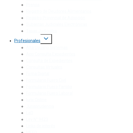
Prensa
Registro de Deudores Alimentarios
Registro Provincial de Adopción
Subastas Judiciales Electrónicas
Tasas Judiciales
Profesionales
Alta Usuario Sistemas
App Consulta Expedientes
Consulta de Expedientes
Consultas Virtuales
Firma Digital
Formulario Fuero Civil
Formulario Fuero Familia
Formulario Fuero Laboral
Iurix Online
Jurisprudencia
LeD
Ley N° 9423
Links de interés
MEED