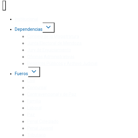
Institucional
Dependencias
Consejo de la Magistratura
Junta Electoral de Mendoza
Jury de Enjuiciamiento
Oficinas Administrativas
Registros Públicos y Archivo Judicial
Fueros
Civil
Concursal
Contravencional y de Paz
Familia
Laboral
Paz
Penal Colegiado
Penal Juvenil
Tributario