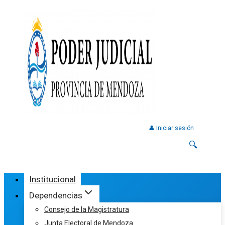
👤 Iniciar sesión
🔍
Institucional
Dependencias
Consejo de la Magistratura
Junta Electoral de Mendoza