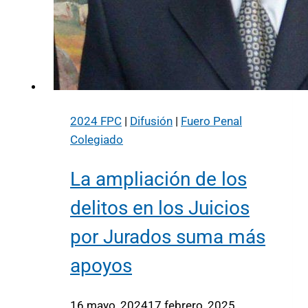
2024 FPC
|
Difusión
|
Fuero Penal
Colegiado
La ampliación de los
delitos en los Juicios
por Jurados suma más
apoyos
16 mayo, 2024
17 febrero, 2025