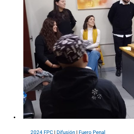
2024 FPC
|
Difusión
|
Fuero Penal