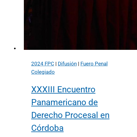
2024 FPC
|
Difusión
|
Fuero Penal
Colegiado
XXXIII Encuentro
Panamericano de
Derecho Procesal en
Córdoba