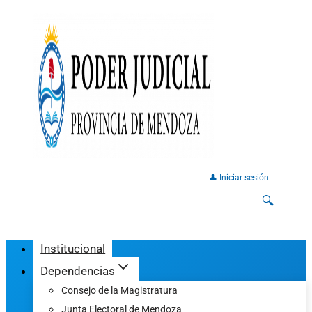
👤 Iniciar sesión
🔍
Institucional
Dependencias
Consejo de la Magistratura
Junta Electoral de Mendoza