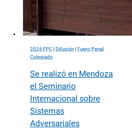
2024 FPC
|
Difusión
|
Fuero Penal
Colegiado
Se realizó en Mendoza
el Seminario
Internacional sobre
Sistemas
Adversariales