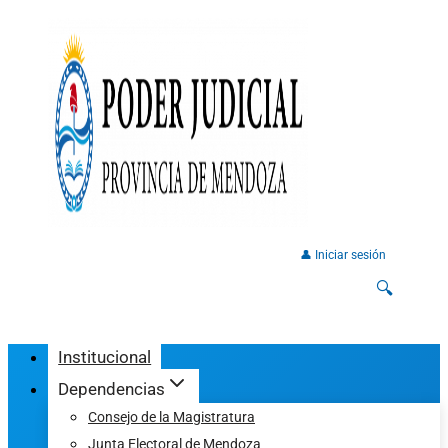
👤 Iniciar sesión
🔍
Institucional
Dependencias
Consejo de la Magistratura
Junta Electoral de Mendoza