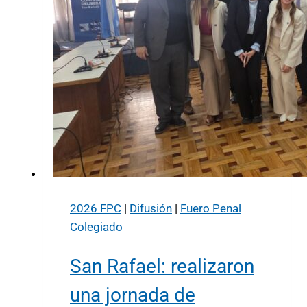
2026 FPC
|
Difusión
|
Fuero Penal
Colegiado
San Rafael: realizaron
una jornada de