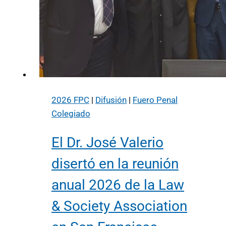
2026 FPC
|
Difusión
|
Fuero Penal
Colegiado
El Dr. José Valerio
disertó en la reunión
anual 2026 de la Law
& Society Association