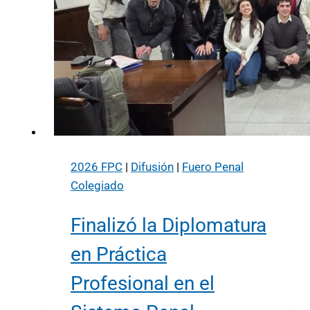
2026 FPC
|
Difusión
|
Fuero Penal
Colegiado
Finalizó la Diplomatura
en Práctica
Profesional en el