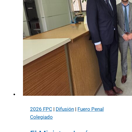
2026 FPC
|
Difusión
|
Fuero Penal
Colegiado