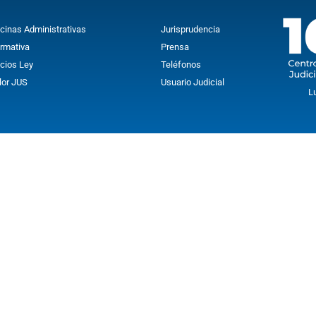
icinas Administrativas
Jurisprudencia
rmativa
Prensa
icios Ley
Teléfonos
lor JUS
Usuario Judicial
L