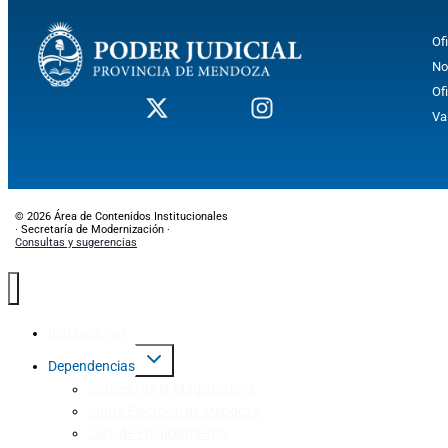
Of
No
Of
Va
© 2026 Área de Contenidos Institucionales
· Secretaría de Modernización ·
Consultas y sugerencias
Institucional
Dependencias
Consejo de la Magistratura
Junta Electoral de Mendoza
Jury de Enjuiciamiento