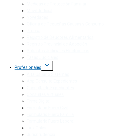
Medidas de Protección Familiar
Móvil Judicial
Novedades
Oficina de Pequeñas Causas y Consumo
Prensa
Registro de Deudores Alimentarios
Registro Provincial de Adopción
Subastas Judiciales Electrónicas
Tasas Judiciales
Profesionales
Alta Usuario Sistemas
App Consulta Expedientes
Consulta de Expedientes
Consultas Virtuales
Firma Digital
Formulario Fuero Civil
Formulario Fuero Familia
Formulario Fuero Laboral
Iurix Online
Jurisprudencia