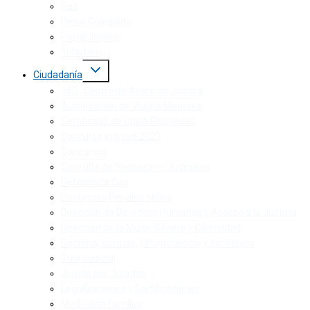
Paz
Penal Colegiado
Penal Juvenil
Tributario
Ciudadanía
160 · Centro de Atención Judicial
Autorización de Viaje a Menores
Certificado de Única Propiedad
Concurso Ingreso 2023
Concursos
Consulta de Secuestros Judiciales
Defensoría Civil
Denuncias Penales online
Dirección de Derechos Humanos y Acceso a la Justicia
Dirección de la Mujer, Género y Diversidad
Doctrina, normas, jurisprudencia y convenios
Guía Judicial
Juicios por Jurados
Legalizaciones y Certificaciones
Mediación Familiar