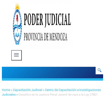
🔍
Home
»
Capacitación Judicial
»
Centro de Capacitación e Investigaciones
Judiciales
»
Desafíos en la Justicia Penal Juvenil de cara a la Ley 27801