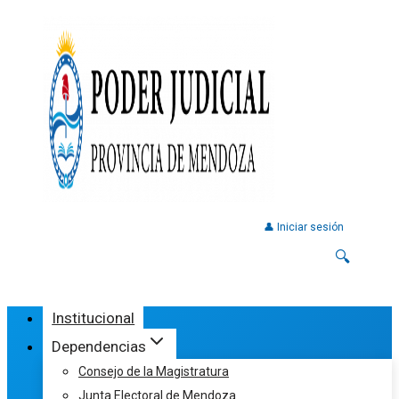
👤 Iniciar sesión
🔍
Institucional
Dependencias
Consejo de la Magistratura
Junta Electoral de Mendoza