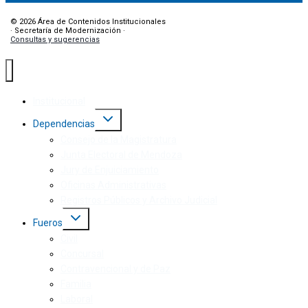
© 2026 Área de Contenidos Institucionales
· Secretaría de Modernización ·
Consultas y sugerencias
Institucional
Dependencias
Consejo de la Magistratura
Junta Electoral de Mendoza
Jury de Enjuiciamiento
Oficinas Administrativas
Registros Públicos y Archivo Judicial
Fueros
Civil
Concursal
Contravencional y de Paz
Familia
Laboral