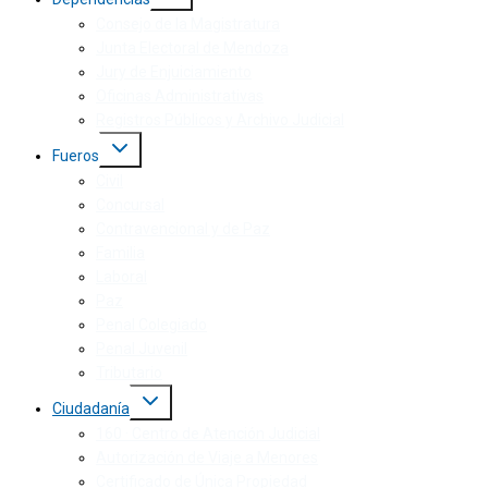
Consejo de la Magistratura
Junta Electoral de Mendoza
Jury de Enjuiciamiento
Oficinas Administrativas
Registros Públicos y Archivo Judicial
Fueros
Civil
Concursal
Contravencional y de Paz
Familia
Laboral
Paz
Penal Colegiado
Penal Juvenil
Tributario
Ciudadanía
160 · Centro de Atención Judicial
Autorización de Viaje a Menores
Certificado de Única Propiedad