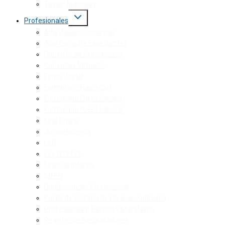
Tasas Judiciales
Profesionales
Alta Usuario Sistemas
App Consulta Expedientes
Consulta de Expedientes
Consultas Virtuales
Firma Digital
Formulario Fuero Civil
Formulario Fuero Familia
Formulario Fuero Laboral
Iurix Online
Jurisprudencia
LeD
Ley N° 9423
Links de interés
MEED
Notificaciones Electrónicas
Portal de Gestión de Causas Judiciales
Profesionales, Peritos y Martilleros
Registro de Recaudadores