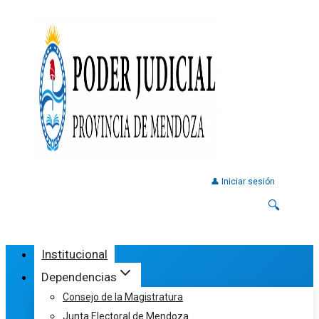
👤 Iniciar sesión
🔍
Institucional
Dependencias
Consejo de la Magistratura
Junta Electoral de Mendoza