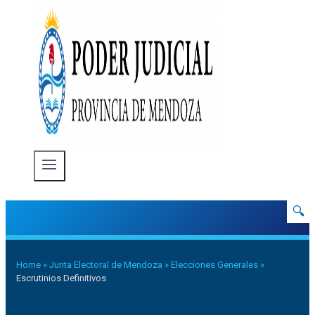
🔍
Home
»
Junta Electoral de Mendoza
»
Elecciones Generales
»
Escrutinios Definitivos