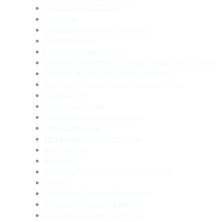
Concurso Ingreso 2023
Concursos
Consulta de Secuestros Judiciales
Defensoría Civil
Denuncias Penales online
Dirección de Derechos Humanos y Acceso a la Justicia
Dirección de la Mujer, Género y Diversidad
Doctrina, normas, jurisprudencia y convenios
Guía Judicial
Juicios por Jurados
Legalizaciones y Certificaciones
Mediación Familiar
Medidas de Protección Familiar
Móvil Judicial
Novedades
Oficina de Pequeñas Causas y Consumo
Prensa
Registro de Deudores Alimentarios
Registro Provincial de Adopción
Subastas Judiciales Electrónicas