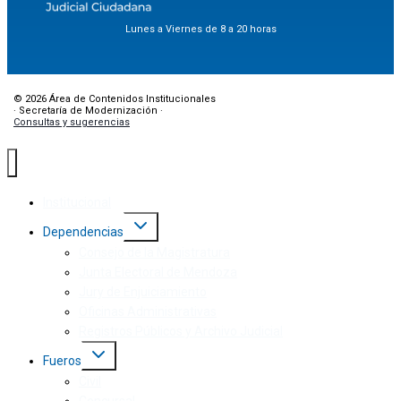
Lunes a Viernes de 8 a 20 horas
© 2026 Área de Contenidos Institucionales
· Secretaría de Modernización ·
Consultas y sugerencias
Institucional
Dependencias
Consejo de la Magistratura
Junta Electoral de Mendoza
Jury de Enjuiciamiento
Oficinas Administrativas
Registros Públicos y Archivo Judicial
Fueros
Civil