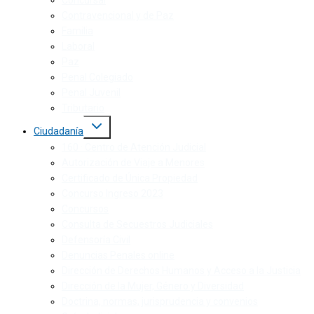
Concursal
Contravencional y de Paz
Familia
Laboral
Paz
Penal Colegiado
Penal Juvenil
Tributario
Ciudadanía
160 · Centro de Atención Judicial
Autorización de Viaje a Menores
Certificado de Única Propiedad
Concurso Ingreso 2023
Concursos
Consulta de Secuestros Judiciales
Defensoría Civil
Denuncias Penales online
Dirección de Derechos Humanos y Acceso a la Justicia
Dirección de la Mujer, Género y Diversidad
Doctrina, normas, jurisprudencia y convenios