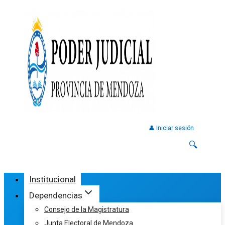
👤 Iniciar sesión
🔍
Institucional
Dependencias
Consejo de la Magistratura
Junta Electoral de Mendoza