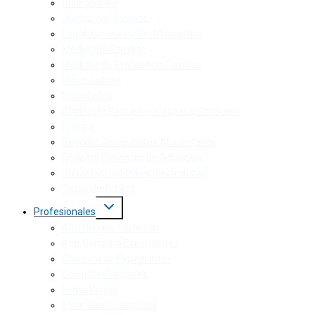
Guía Judicial
Juicios por Jurados
Legalizaciones y Certificaciones
Mediación Familiar
Medidas de Protección Familiar
Móvil Judicial
Novedades
Oficina de Pequeñas Causas y Consumo
Prensa
Registro de Deudores Alimentarios
Registro Provincial de Adopción
Subastas Judiciales Electrónicas
Tasas Judiciales
Profesionales
Alta Usuario Sistemas
App Consulta Expedientes
Consulta de Expedientes
Consultas Virtuales
Firma Digital
Formulario Fuero Civil