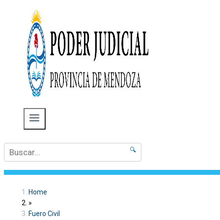
🔍
Home
»
Fuero Civil