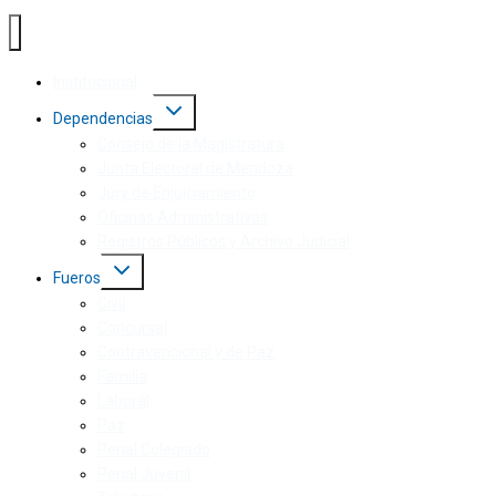
Institucional
Dependencias
Consejo de la Magistratura
Junta Electoral de Mendoza
Jury de Enjuiciamiento
Oficinas Administrativas
Registros Públicos y Archivo Judicial
Fueros
Civil
Concursal
Contravencional y de Paz
Familia
Laboral
Paz
Penal Colegiado
Penal Juvenil