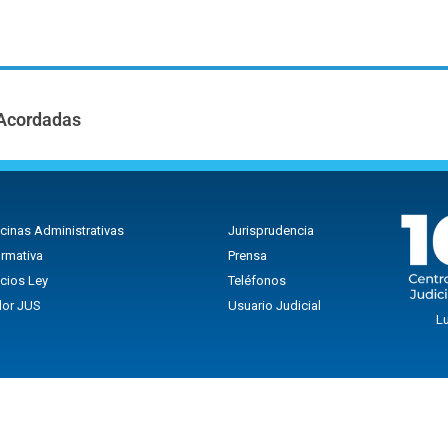
Acordadas
icinas Administrativas
Jurisprudencia
rmativa
Prensa
icios Ley
Teléfonos
lor JUS
Usuario Judicial
Lu