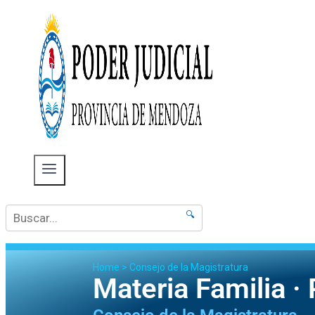
🔍
Home
>
Consejo de la Magistratura
Materia Familia 