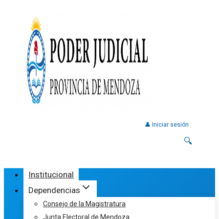
👤 Iniciar sesión
🔍
Institucional
Dependencias
Consejo de la Magistratura
Junta Electoral de Mendoza