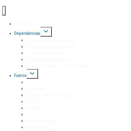
Institucional
Dependencias
Consejo de la Magistratura
Junta Electoral de Mendoza
Jury de Enjuiciamiento
Oficinas Administrativas
Registros Públicos y Archivo Judicial
Fueros
Civil
Concursal
Contravencional y de Paz
Familia
Laboral
Paz
Penal Colegiado
Penal Juvenil