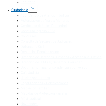
Tributario
Ciudadanía
160 · Centro de Atención Judicial
Autorización de Viaje a Menores
Certificado de Única Propiedad
Concurso Ingreso 2023
Concursos
Consulta de Secuestros Judiciales
Defensoría Civil
Denuncias Penales online
Dirección de Derechos Humanos y Acceso a la Justicia
Dirección de la Mujer, Género y Diversidad
Doctrina, normas, jurisprudencia y convenios
Guía Judicial
Juicios por Jurados
Legalizaciones y Certificaciones
Mediación Familiar
Medidas de Protección Familiar
Móvil Judicial
Novedades