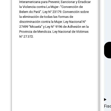
Interamericana para Prevenir, Sancionar y Erradicar
la Violencia contra La Mujer -“Convención de
Belem do Pará”. Ley N° 23179. Convención sobre
la eliminación de todas las formas de
discriminación contra la Mujer. Ley Nacional N°
27499 “Micaela” y Ley N° 9196 de Adhesión en la
Provincia de Mendoza. Ley Nacional de Víctimas
N° 27.372.
Fis