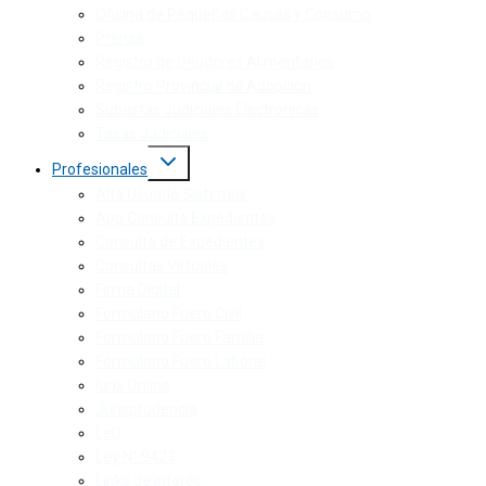
Oficina de Pequeñas Causas y Consumo
Prensa
Registro de Deudores Alimentarios
Registro Provincial de Adopción
Subastas Judiciales Electrónicas
Tasas Judiciales
Profesionales
Alta Usuario Sistemas
App Consulta Expedientes
Consulta de Expedientes
Consultas Virtuales
Firma Digital
Formulario Fuero Civil
Formulario Fuero Familia
Formulario Fuero Laboral
Iurix Online
Jurisprudencia
LeD
Ley N° 9423
Links de interés