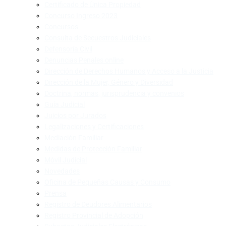
Certificado de Única Propiedad
Concurso Ingreso 2023
Concursos
Consulta de Secuestros Judiciales
Defensoría Civil
Denuncias Penales online
Dirección de Derechos Humanos y Acceso a la Justicia
Dirección de la Mujer, Género y Diversidad
Doctrina, normas, jurisprudencia y convenios
Guía Judicial
Juicios por Jurados
Legalizaciones y Certificaciones
Mediación Familiar
Medidas de Protección Familiar
Móvil Judicial
Novedades
Oficina de Pequeñas Causas y Consumo
Prensa
Registro de Deudores Alimentarios
Registro Provincial de Adopción