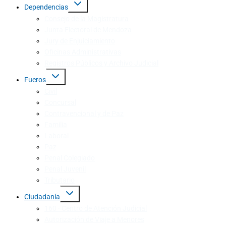
Dependencias
Consejo de la Magistratura
Junta Electoral de Mendoza
Jury de Enjuiciamiento
Oficinas Administrativas
Registros Públicos y Archivo Judicial
Fueros
Civil
Concursal
Contravencional y de Paz
Familia
Laboral
Paz
Penal Colegiado
Penal Juvenil
Tributario
Ciudadanía
160 · Centro de Atención Judicial
Autorización de Viaje a Menores