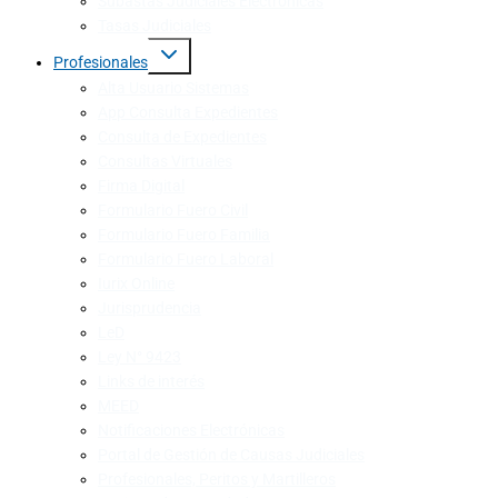
Subastas Judiciales Electrónicas
Tasas Judiciales
Profesionales
Alta Usuario Sistemas
App Consulta Expedientes
Consulta de Expedientes
Consultas Virtuales
Firma Digital
Formulario Fuero Civil
Formulario Fuero Familia
Formulario Fuero Laboral
Iurix Online
Jurisprudencia
LeD
Ley N° 9423
Links de interés
MEED
Notificaciones Electrónicas
Portal de Gestión de Causas Judiciales
Profesionales, Peritos y Martilleros