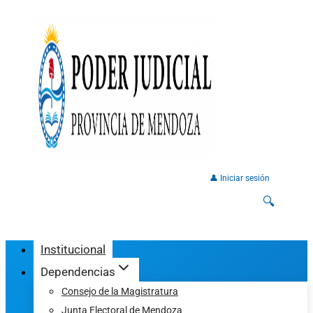
👤 Iniciar sesión
🔍
Institucional
Dependencias
Consejo de la Magistratura
Junta Electoral de Mendoza