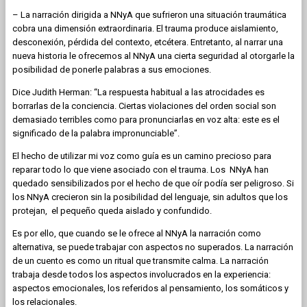
– La narración dirigida a NNyA que sufrieron una situación traumática
cobra una dimensión extraordinaria. El trauma produce aislamiento,
desconexión, pérdida del contexto, etcétera. Entretanto, al narrar una
nueva historia le ofrecemos al NNyA una cierta seguridad al otorgarle la
posibilidad de ponerle palabras a sus emociones.
Dice Judith Herman: “La respuesta habitual a las atrocidades es
borrarlas de la conciencia. Ciertas violaciones del orden social son
demasiado terribles como para pronunciarlas en voz alta: este es el
significado de la palabra impronunciable”.
El hecho de utilizar mi voz como guía es un camino precioso para
reparar todo lo que viene asociado con el trauma. Los NNyA han
quedado sensibilizados por el hecho de que oír podía ser peligroso. Si
los NNyA crecieron sin la posibilidad del lenguaje, sin adultos que los
protejan, el pequeño queda aislado y confundido.
Es por ello, que cuando se le ofrece al NNyA la narración como
alternativa, se puede trabajar con aspectos no superados. La narración
de un cuento es como un ritual que transmite calma. La narración
trabaja desde todos los aspectos involucrados en la experiencia:
aspectos emocionales, los referidos al pensamiento, los somáticos y
los relacionales.