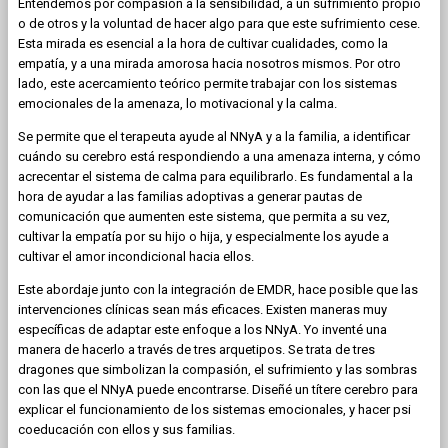
Entendemos por compasión a la sensibilidad, a un sufrimiento propio
o de otros y la voluntad de hacer algo para que este sufrimiento cese.
Esta mirada es esencial a la hora de cultivar cualidades, como la
empatía, y a una mirada amorosa hacia nosotros mismos. Por otro
lado, este acercamiento teórico permite trabajar con los sistemas
emocionales de la amenaza, lo motivacional y la calma.
Se permite que el terapeuta ayude al NNyA y a la familia, a identificar
cuándo su cerebro está respondiendo a una amenaza interna, y cómo
acrecentar el sistema de calma para equilibrarlo. Es fundamental a la
hora de ayudar a las familias adoptivas a generar pautas de
comunicación que aumenten este sistema, que permita a su vez,
cultivar la empatía por su hijo o hija, y especialmente los ayude a
cultivar el amor incondicional hacia ellos.
Este abordaje junto con la integración de EMDR, hace posible que las
intervenciones clínicas sean más eficaces. Existen maneras muy
específicas de adaptar este enfoque a los NNyA. Yo inventé una
manera de hacerlo a través de tres arquetipos. Se trata de tres
dragones que simbolizan la compasión, el sufrimiento y las sombras
con las que el NNyA puede encontrarse. Diseñé un títere cerebro para
explicar el funcionamiento de los sistemas emocionales, y hacer psi
coeducación con ellos y sus familias.