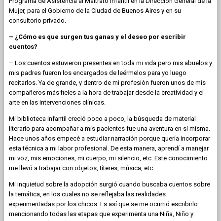
Programa de Asistencia al Maltrato Infantil en la Dirección General de la
Mujer, para el Gobierno de la Ciudad de Buenos Aires y en su
consultorio privado.
– ¿Cómo es que surgen tus ganas y el deseo por escribir
cuentos?
– Los cuentos estuvieron presentes en toda mi vida pero mis abuelos y
mis padres fueron los encargados de leérmelos para yo luego
recitarlos. Ya de grande, y dentro de mi profesión fueron unos de mis
compañeros más fieles a la hora de trabajar desde la creatividad y el
arte en las intervenciones clínicas.
Mi biblioteca infantil creció poco a poco, la búsqueda de material
literario para acompañar a mis pacientes fue una aventura en sí misma.
Hace unos años empecé a estudiar narración porque quería incorporar
esta técnica a mi labor profesional. De esta manera, aprendí a manejar
mi voz, mis emociones, mi cuerpo, mi silencio, etc. Este conocimiento
me llevó a trabajar con objetos, títeres, música, etc.
Mi inquietud sobre la adopción surgió cuando buscaba cuentos sobre
la temática, en los cuales no se reflejaba las realidades
experimentadas por los chicos. Es así que se me ocurrió escribirlo
mencionando todas las etapas que experimenta una Niña, Niño y