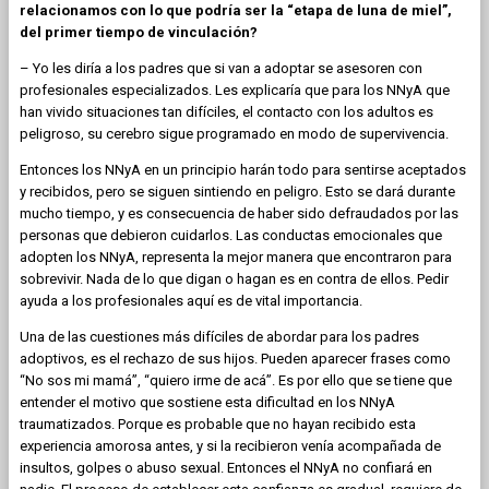
relacionamos con lo que podría ser la “etapa de luna de miel”,
del primer tiempo de vinculación?
– Yo les diría a los padres que si van a adoptar se asesoren con
profesionales especializados. Les explicaría que para los NNyA que
han vivido situaciones tan difíciles, el contacto con los adultos es
peligroso, su cerebro sigue programado en modo de supervivencia.
Entonces los NNyA en un principio harán todo para sentirse aceptados
y recibidos, pero se siguen sintiendo en peligro. Esto se dará durante
mucho tiempo, y es consecuencia de haber sido defraudados por las
personas que debieron cuidarlos. Las conductas emocionales que
adopten los NNyA, representa la mejor manera que encontraron para
sobrevivir. Nada de lo que digan o hagan es en contra de ellos. Pedir
ayuda a los profesionales aquí es de vital importancia.
Una de las cuestiones más difíciles de abordar para los padres
adoptivos, es el rechazo de sus hijos. Pueden aparecer frases como
“No sos mi mamá”, “quiero irme de acá”. Es por ello que se tiene que
entender el motivo que sostiene esta dificultad en los NNyA
traumatizados. Porque es probable que no hayan recibido esta
experiencia amorosa antes, y si la recibieron venía acompañada de
insultos, golpes o abuso sexual. Entonces el NNyA no confiará en