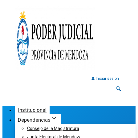
👤 Iniciar sesión
🔍
Institucional
Dependencias
Consejo de la Magistratura
Junta Electoral de Mendoza