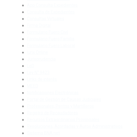
App Consulta Expedientes
Consulta de Expedientes
Consultas Virtuales
Firma Digital
Formulario Fuero Civil
Formulario Fuero Familia
Formulario Fuero Laboral
Iurix Online
Jurisprudencia
LeD
Ley N° 9423
Links de interés
MEED
Notificaciones Electrónicas
Portal de Gestión de Causas Judiciales
Profesionales, Peritos y Martilleros
Registro de Recaudadores
Recursos Extraordinarios Provinciales
Resoluciones, Acordadas y Autos Administrativos
Sistema BNA net