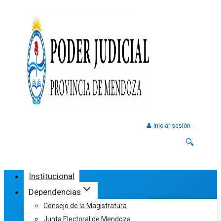
👤 Iniciar sesión
🔍
Institucional
Dependencias
Consejo de la Magistratura
Junta Electoral de Mendoza