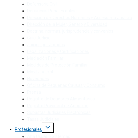
Defensoría Civil
Denuncias Penales online
Dirección de Derechos Humanos y Acceso a la Justicia
Dirección de la Mujer, Género y Diversidad
Doctrina, normas, jurisprudencia y convenios
Guía Judicial
Juicios por Jurados
Legalizaciones y Certificaciones
Mediación Familiar
Medidas de Protección Familiar
Móvil Judicial
Novedades
Oficina de Pequeñas Causas y Consumo
Prensa
Registro de Deudores Alimentarios
Registro Provincial de Adopción
Subastas Judiciales Electrónicas
Tasas Judiciales
Profesionales
Alta Usuario Sistemas