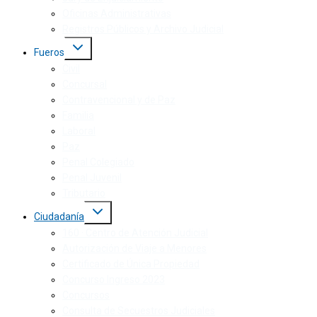
Oficinas Administrativas
Registros Públicos y Archivo Judicial
Fueros
Civil
Concursal
Contravencional y de Paz
Familia
Laboral
Paz
Penal Colegiado
Penal Juvenil
Tributario
Ciudadanía
160 · Centro de Atención Judicial
Autorización de Viaje a Menores
Certificado de Única Propiedad
Concurso Ingreso 2023
Concursos
Consulta de Secuestros Judiciales