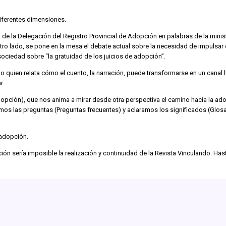
diferentes dimensiones.
ra de la Delegación del Registro Provincial de Adopción en palabras de la mini
ro lado, se pone en la mesa el debate actual sobre la necesidad de impulsar d
 sociedad sobre “la gratuidad de los juicios de adopción”.
eno quien relata cómo el cuento, la narración, puede transformarse en un canal 
r.
e adopción), que nos anima a mirar desde otra perspectiva el camino hacia la
emos las preguntas (Preguntas frecuentes) y aclaramos los significados (Glosa
 adopción.
ón sería imposible la realización y continuidad de la Revista Vinculando. Has