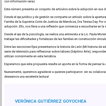
con información veraz.
Este número presenta un conjunto de artículos sobre la adopción en sus 
Desde el eje jurídico y de gestión se comparte un artículo sobre la apertu
Familia de la Suprema Corte de Justicia de Mendoza, Dra Teresa Day. Por ot
adopción. Ello, nos lleva a una reflexión que comienza a escucharse en la
Desde el eje de la psicología, se realiza una entrevista a la Lic. Paula Mor
trabajar las dificultades y fortalezas de las familias en construcción vincula
Entre las secciones fijas presentamos la historia de León (Mi historia d
serie de televisión para reflexionar sobre tabúes (Séptimo Arte), respond
utilizan comúnmente en esta temática.
Esperamos que esta propuesta resulte un aporte en la forma de pensar la
Nuevamente, queremos agradecer a quienes participaron: sin su colaboraci
deseamos una excelente lectura!
VERÓNICA GUTIÉRREZ GOYOCHEA