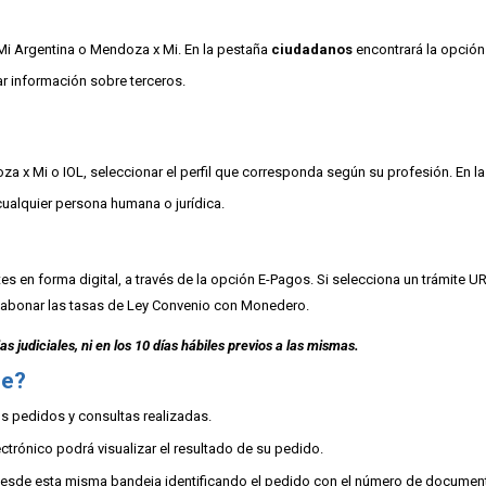
Mi Argentina o Mendoza x Mi. En la pestaña
ciudadanos
encontrará la opción
ar información sobre terceros.
a x Mi o IOL, seleccionar el perfil que corresponda según su profesión. En l
cualquier persona humana o jurídica.
es en forma digital, a través de la opción E-Pagos. Si selecciona un trámite 
 abonar las tasas de Ley Convenio con Monedero.
as judiciales, ni en los 10 días hábiles previos a las mismas.
me?
os pedidos y consultas realizadas.
rónico podrá visualizar el resultado de su pedido.
esde esta misma bandeja identificando el pedido con el número de document