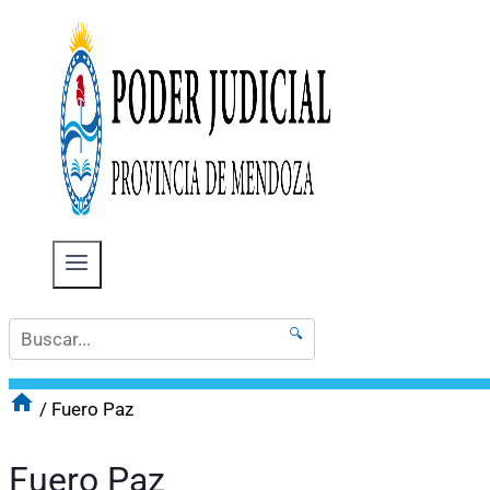
🔍
/
Fuero Paz
Fuero Paz